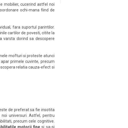
e mobilier, cucerind astfel noi
 coordonare ochi-mana fiind de
idual, fara suportul parintilor.
 cartilor de povesti, citite la
ta varsta dorind sa descopere
mele mofturi si proteste atunci
i, apar primele cuvinte, precum
descopera relatia cauza-efect si
ste de preferat sa fie insotita
noi universuri. Astfel, pentru
bilitati, precum cele cognitive.
bilitatile motorii fine
si sa-si