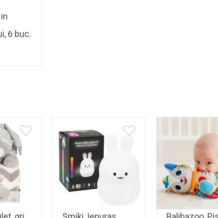
 in
i, 6 buc.
i
et, gri,
Smiki, Iepuras,
Balibazoo, Pi