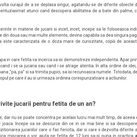
zvolta curajul de a se deplasa singur, agatandu-se de diferite obiecte d
te entuziasmat atunci cand descopera abilitatea de a bate din palme,
erinte in materie de jucarii si incet, incet, incepe sa le foloseasca indiv
 din doua sau mai multe elemente, devine capabila sa dea singura paginile
 este caracterizata de o doza mare de curiozitate, copiii de aceas
apa in care fetita va incerca sa isi demonstreze independenta. Apar pri
 cand i se ia jucaria sau cand i se atrage atentia. In alta ordine de ide
ana ‚’’pa, pa’’ si sa trimita pupici, sa isi recunoasca numele. Totodata, 
scopul pe care il au si urmeaza ordinea corespunzatoare a actiunilor.
vite jucarii pentru fetita de un an?
ce, dar nu se poate concentra pe acelasi lucru mai mult timp, de aceea e
 joaca. Incepe sa se descurce din ce in ce mai bine si sa descopere 
tionarea jucariilor care o fac fericita, dar si care ii dezvolta diferite a
lica miscarea o vor ajuta pe fetita de 12 luni sa-si puna in practica
a