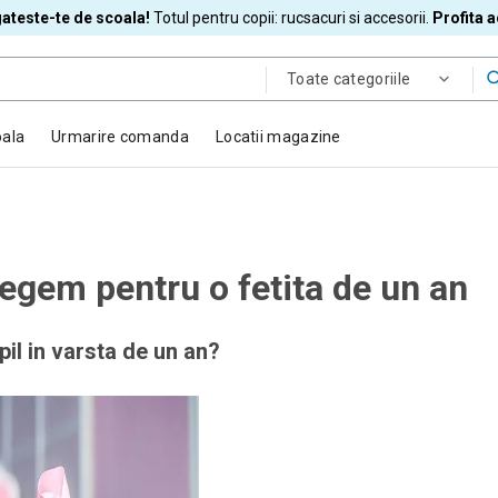
ateste-te de scoala!
Totul pentru copii: rucsacuri si accesorii.
Profita 
Toate categoriile
oala
Urmarire comanda
Locatii magazine
egem pentru o fetita de un an
il in varsta de un an?