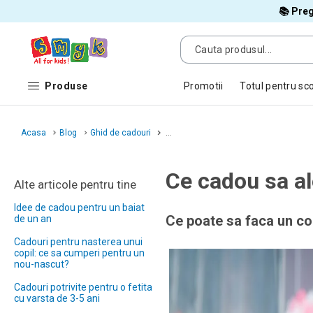
📚 Preg
Produse
Promotii
Totul pentru sc
Acasa
Blog
Ghid de cadouri
...
Ce cadou sa al
Alte articole pentru tine
Idee de cadou pentru un baiat
Ce poate sa faca un cop
de un an
Cadouri pentru nasterea unui
copil: ce sa cumperi pentru un
nou-nascut?
Cadouri potrivite pentru o fetita
cu varsta de 3-5 ani