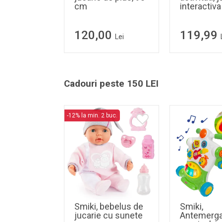
cm
interactiva
120,00
119,99
Lei
Cadouri peste 150 LEI
-12% la min. 2 buc.
Smiki, bebelus de
Smiki,
jucarie cu sunete
Antemerga