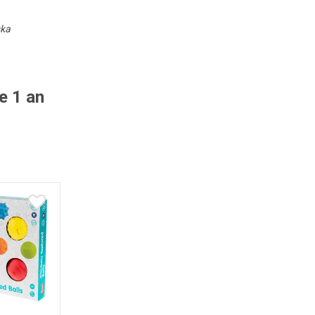
ska
e 1 an