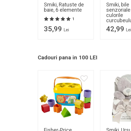
Smiki, Ratuste de
Smiki, bile
baie, 6 elemente
senzoriale
culorile
1
curcubeulu
35,99
42,99
Lei
Le
Cadouri pana in 100 LEI
Fisher-Price,
Smiki, Ursul