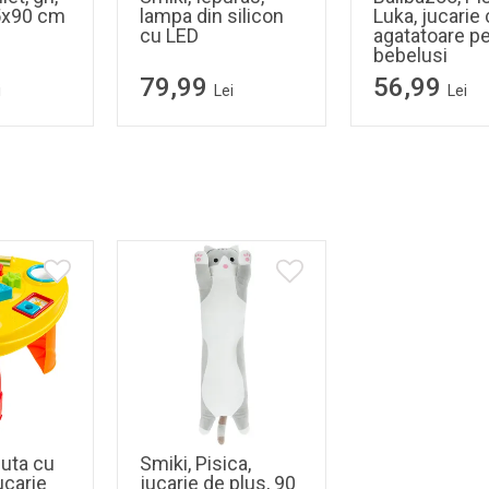
75x90 cm
lampa din silicon
Luka, jucarie
cu LED
agatatoare p
bebelusi
79,99
56,99
i
Lei
Lei
uta cu
Smiki, Pisica,
jucarie
jucarie de plus, 90