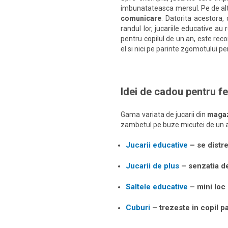
imbunatateasca mersul. Pe de al
comunicare
. Datorita acestora, 
randul lor, jucariile educative au r
pentru copilul de un an, este rec
el si nici pe parinte zgomotului p
Idei de cadou pentru fe
Gama variata de jucarii din
magaz
zambetul pe buze micutei de un an
Jucarii educative
– se distr
Jucarii de plus
– senzatia de
Saltele educative
– mini loc 
Cuburi
– trezeste in copil p