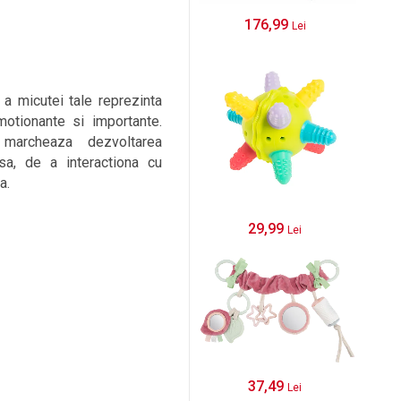
176,99
Lei
a micutei tale reprezinta
otionante si importante.
marcheaza dezvoltarea
asa, de a interactiona cu
a.
29,99
Lei
37,49
Lei