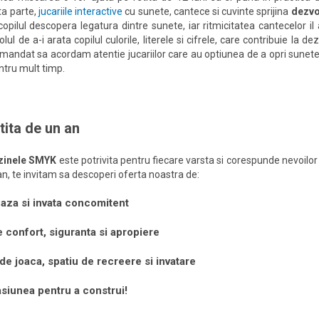
ta parte,
jucariile interactive
cu sunete, cantece si cuvinte sprijina
dezvo
copilul descopera legatura dintre sunete, iar ritmicitatea cantecelor il 
olul de a-i arata copilul culorile, literele si cifrele, care contribuie la d
omandat sa acordam atentie jucariilor care au optiunea de a opri sunete
entru mult timp.
tita de un an
inele SMYK
este potrivita pentru fiecare varsta si corespunde nevoilor 
, te invitam sa descoperi oferta noastra de:
eaza si invata concomitent
 confort, siguranta si apropiere
de joaca, spatiu de recreere si invatare
asiunea pentru a construi!