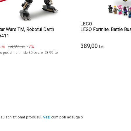
LEGO
ar Wars TM, Robotul Darth
LEGO Fortnite, Battle Bu
5411
389,00
58,99
Lei
-7%
Lei
Lei
 pret din ultimele 30 de zile:
58,99 Lei
 au achizitionat produsul.
Vezi
cum poti adauga o