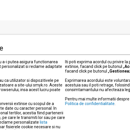
i clienti
Informatii legale
le
Politica de Confidentialitate
 actuale
Termeni si conditii
ru a-i putea asigura functionarea
Iti poti exprima acordul cu privire la
Politica cookies
t personalizat si reclame adaptate
extinse, facand click pe butonul „
Ac
facand click pe butonul „
Gestionea
elitate
Modifica setarile de confidentia
ou
Informatii garantie
ca utilizator si dispozitivele pe
Exprimarea acordului este voluntara
zatoare a site-ului smyk.ro. Aceste
acestuia sau il poti retrage, folosi
 metode de livrare
Informatii produse electronice
browserului, insa acest lucru poate
consimtamantului nu afecteaza legali
retur
Protectia consumatorilor – A
Pentru mai multe informatii despre d
 plata
Despre companie
onversii extinse cu scopul de a
Politica de confidentialitate
.
agazine
Cariera
te date cu caracter personal. In
nal tertilor, acestia fiind partenerii
re
Actul privind serviciile digitale
 pe care le transmiti lor sau pe care
a reclame personalizate
r
lista
Nota de informare privind sup
doar fisierele cookie necesare si nu
Date de identificare si obiect d