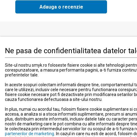
Adauga o recenzie
Produse
Informati
Ne pasa de confidentialitatea datelor ta
Imbracaminte, incaltaminte si accesorii
Contact
Mama si copilul
Informatii
Site-ul nostru smyk.ro foloseste fisiere cookie si alte tehnologii pent
Jucarii si jocuri
Suport
corespunzatoare, a masura performanta paginii, a-ti furniza continu
preferintelor tale.
Promotii
Card de fid
Blog smyk.com
Card Cad
In aceste scopuri colectam informatii despre tine, comportamentul tau 
care le utilizezi, inclusiv cele necesare pentru functionarea corespun
Costuri si
fisiere cookie necesare pot fi dezactivate prin modificarea setarilor 
Schimb si 
cauza functionarea defectuoasa a site-ului nostru.
Metode de
In plus, numai cu acordul tau, folosim fisiere cookie suplimentare si c
Locatii m
accesa, a analiza si a stoca informatii suplimentare, precum si anumi
plus, distribuim aceste informatii, inclusiv datele tale cu caracter perso
Comunica
nostri de marketing care le pot combina cu alte informatii despre tine,
le colecteaza prin intermediul serviciilor lor cu scopul de a-ti furniz
Newslette
partenerilor de marketing
. In cazul in care nu esti de acord, folosim 