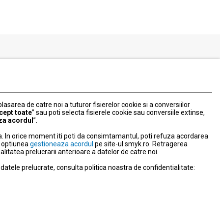
Serviciul Relatii Clienti
Formular de contact
031 40 50 900
Program:
 plasarea de catre noi a tuturor fisierelor cookie si a conversiilor
Luni-vineri: 10:00-18:00
cept toate
” sau poti selecta fisierele cookie sau conversiile extinse,
za acordul
”.
litate
. In orice moment iti poti da consimtamantul, poti refuza acordarea
nd optiunea
gestioneaza acordul
pe site-ul smyk.ro. Retragerea
tatea prelucrarii anterioare a datelor de catre noi.
NPC
atele prelucrate, consulta politica noastra de confidentialitate:
ravegherea video
e activitate