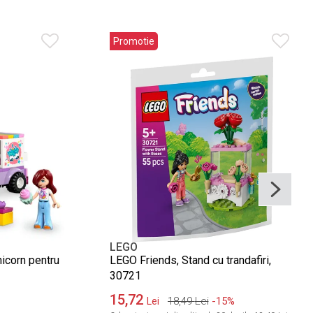
Promotie
LEGO
icorn pentru
LEGO Friends, Stand cu trandafiri,
30721
15,72
18,49
Lei
-15%
Lei