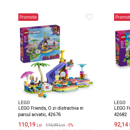
Promotie
Promot
LEGO
LEGO
LEGO Friends, O zi distractiva in
LEGO Fr
parcul acvatic, 42676
42682
110,19
92,14
115,99
Lei
-5%
Lei