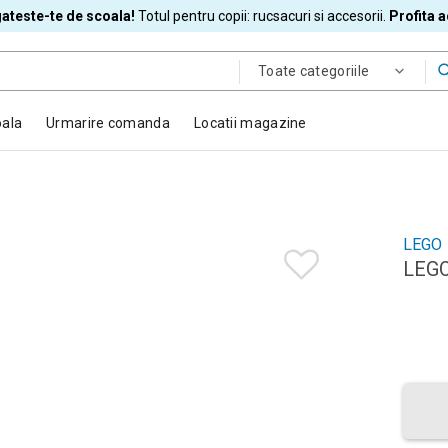
ateste-te de scoala!
Totul pentru copii: rucsacuri si accesorii.
Profita 
Toate categoriile
oala
Urmarire comanda
Locatii magazine
LEGO
LEGO