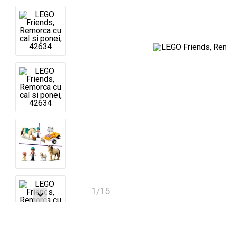
1
/
15