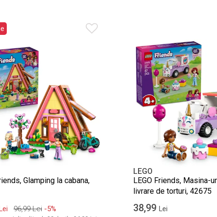
ie
LEGO
iends, Glamping la cabana,
LEGO Friends, Masina-un
livrare de torturi, 42675
38,99
96,99
Lei
-5%
Lei
Lei