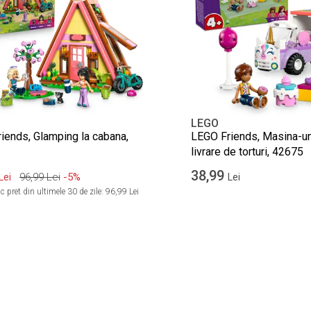
LEGO
iends, Glamping la cabana,
LEGO Friends, Masina-un
livrare de torturi, 42675
38,99
96,99
Lei
-5%
Lei
Lei
 pret din ultimele 30 de zile:
96,99 Lei