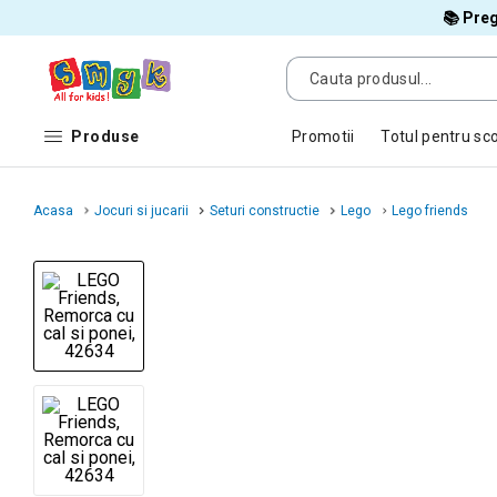
📚 Preg
Produse
Promotii
Totul pentru sc
Acasa
Jocuri si jucarii
Seturi constructie
Lego
Lego friends