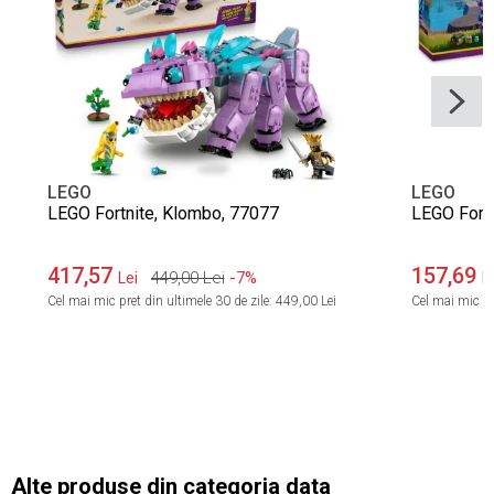
LEGO
LEGO
LEGO Fortnite, Klombo, 77077
LEGO Fortn
417,57
157,69
449,00
Lei
-7%
Lei
L
Cel mai mic pret din ultimele 30 de zile:
449,00 Lei
Cel mai mic pre
Alte produse din categoria data