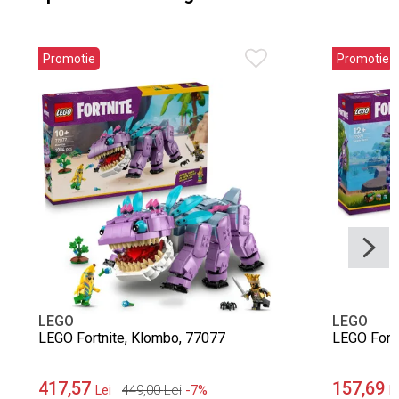
Promotie
Promotie
LEGO
LEGO
LEGO Fortnite, Klombo, 77077
LEGO Fortn
417,57
157,69
449,00
Lei
-7%
Lei
L