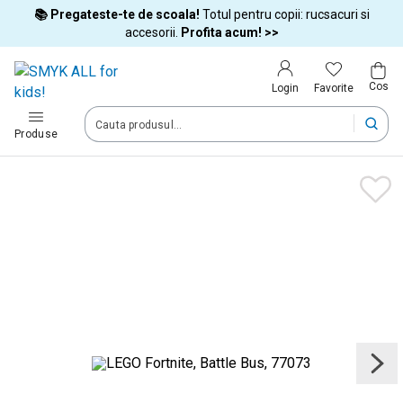
📚 Pregateste-te de scoala!
Totul pentru copii: rucsacuri si
Tara si limba
accesorii.
Profita acum! >>
Cos
Alege tara si treci la cumparaturi
Favorite
Login
România (Romania)
Produse
Livram comenzile tale in tara selectata.
Limba
Română
Dupa schimbarea tarii, unele produse pot fi eliminate din cos
Confirma