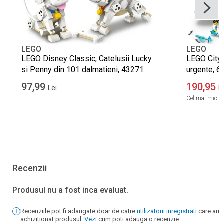
LEGO
LEGO
LEGO Disney Classic, Catelusii Lucky
LEGO City,
si Penny din 101 dalmatieni, 43271
urgente, 6
97,99
190,95
Lei
L
Cel mai mic pre
Recenzii
Produsul nu a fost inca evaluat.
Recenziile pot fi adaugate doar de catre
utilizatorii inregistrati
care au
achizitionat produsul.
Vezi
cum poti adauga o recenzie.