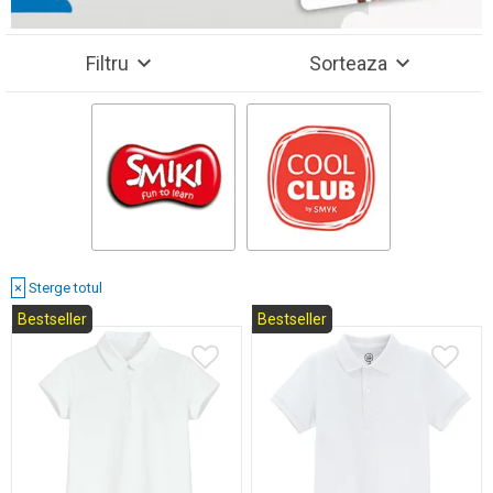
Filtru
Sorteaza
×
Sterge totul
Vezi rezultate (777)
×
Sterge totul
Bestseller
Bestseller