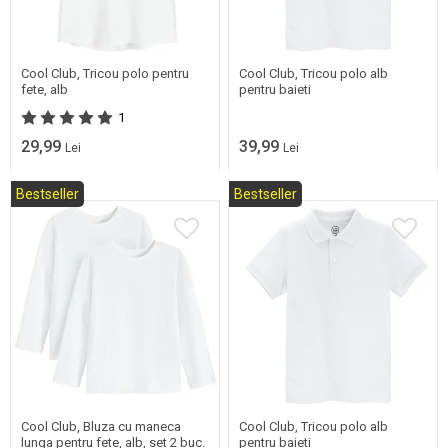
Mai multe marimi
Mai multe marimi
disponibile
disponibile
Cool Club, Tricou polo pentru
Cool Club, Tricou polo alb
fete, alb
pentru baieti
1
29,99
39,99
Lei
Lei
Bestseller
Bestseller
Mai multe marimi
Mai multe marimi
disponibile
disponibile
Cool Club, Bluza cu maneca
Cool Club, Tricou polo alb
lunga pentru fete, alb, set 2 buc.
pentru baieti