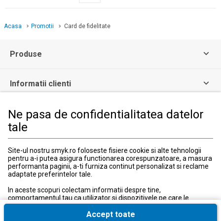
Acasa
Promotii
Card de fidelitate
Produse
Informatii clienti
Ne pasa de confidentialitatea datelor
Informatii legale
tale
Serviciul Relatii Clienti
Site-ul nostru smyk.ro foloseste fisiere cookie si alte tehnologii
Formular de contact
pentru a-i putea asigura functionarea corespunzatoare, a masura
031 40 50 900
performanta paginii, a-ti furniza continut personalizat si reclame
Program:
adaptate preferintelor tale.
Luni-vineri: 10:00-18:00
In aceste scopuri colectam informatii despre tine,
comportamentul tau ca utilizator si dispozitivele pe care le
utilizezi, inclusiv cele necesare pentru functionarea
corespunzatoare a site-ului smyk.ro. Aceste fisiere cookie
Accept toate