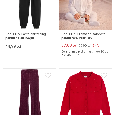
98
104
110
116
122
128
56
62
68
74
Cool Club, Pantaloni trening
Cool Club, Pijama tip salopeta
pentru baieti, negru
pentru fete, velur, alb
37,00
44,99
Lei
79,99 Lei
-54%
Lei
Cel mai mic pret din ultimele 30 de
zile:
45,00 Lei
98
104
110