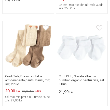
Lei
Cel mai mic pret din ultimele 30 de
zile:
35,00 Lei
10/12
13/15
80/86
92/98
16/18
19/21
Cool Club, Dresuri cu talpa
Cool Club, Sosete albe din
antiderapanta pentru baieti, mix,
bumbac organic pentru fete, set
set, 2 buc.
3 buc.
20,00
Lei
49,99 Lei
-60%
21,99
Lei
Cel mai mic pret din ultimele 30 de
zile:
27,00 Lei