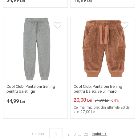
34,99
19,99
Lei
Lei
98
104
110
116
122
128
86
92
Cool Club, Pantaloni trening
Cool Club, Pantaloni trening
pentru baieti, gri
pentru baieti, velur, maro
20,00
44,99
Lei
54,99 Lei
-64%
Lei
Cel mai mic pret din ultimele 30 de
zile:
27,00 Lei
...
< inapoi
inainte >
1
2
3
22