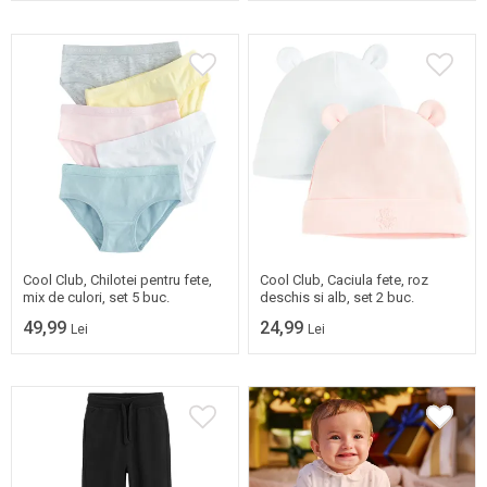
36/38
40/42
Mai multe marimi
disponibile
44/46
48/50
Cool Club, Chilotei pentru fete,
Cool Club, Caciula fete, roz
mix de culori, set 5 buc.
deschis si alb, set 2 buc.
49,99
24,99
Lei
Lei