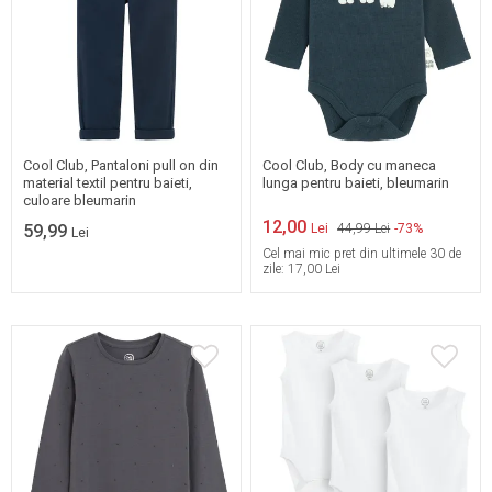
Mai multe marimi
disponibile
80
Cool Club, Pantaloni pull on din
Cool Club, Body cu maneca
material textil pentru baieti,
lunga pentru baieti, bleumarin
culoare bleumarin
12,00
59,99
Lei
44,99 Lei
-73%
Lei
Cel mai mic pret din ultimele 30 de
zile:
17,00 Lei