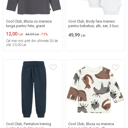
Mai multe marimi
Mai multe marimi
disponibile
disponibile
Cool Club, Bluza cu maneca
Cool Club, Body fara maneci
lunga pentru fete, granit
pentru bebelusi, alb, set, 3 buc.
12,00
Lei
44,99 Lei
-73%
49,99
Lei
Cel mai mic pret din ultimele 30 de
zile:
20,00 Lei
98
104
110
116
122
128
86
92
Cool Club, Pantaloni trening
Cool Club, Bluza cu maneca