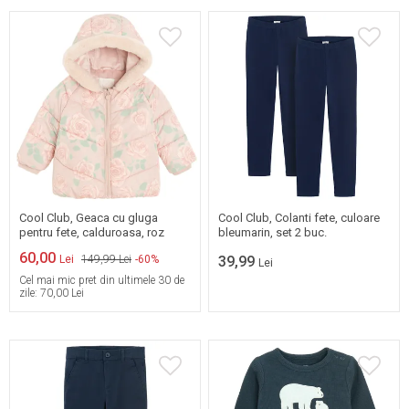
Mai multe marimi
80
86
92
disponibile
Cool Club, Geaca cu gluga
Cool Club, Colanti fete, culoare
pentru fete, calduroasa, roz
bleumarin, set 2 buc.
60,00
Lei
149,99 Lei
-60%
39,99
Lei
Cel mai mic pret din ultimele 30 de
zile:
70,00 Lei