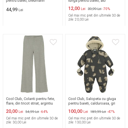
pentru baieti, bleumarin
lunga pentru baieti, alb
12,00
44,99
Lei
39,99 Lei
-70%
Lei
Cel mai mic pret din ultimele 30 de
zile:
20,00 Lei
98
104
110
116
122
128
80
86
Cool Club, Colanti pentru fete,
Cool Club, Salopeta cu gluga
flare, din tricot striat, argintiu
pentru baieti, calduroasa, gri
20,00
100,00
Lei
54,99 Lei
-64%
Lei
189,99 Lei
-47%
Cel mai mic pret din ultimele 30 de
Cel mai mic pret din ultimele 30 de
zile:
30,00 Lei
zile:
130,00 Lei