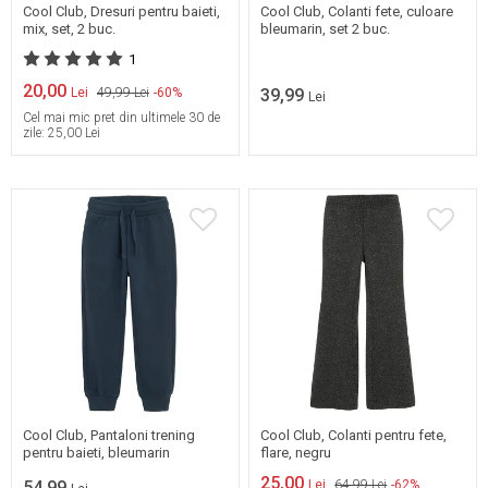
Cool Club, Dresuri pentru baieti,
Cool Club, Colanti fete, culoare
mix, set, 2 buc.
bleumarin, set 2 buc.
1
20,00
Lei
49,99 Lei
-60%
39,99
Lei
Cel mai mic pret din ultimele 30 de
zile:
25,00 Lei
98
104
110
Mai multe marimi
disponibile
116
122
128
Cool Club, Pantaloni trening
Cool Club, Colanti pentru fete,
pentru baieti, bleumarin
flare, negru
25,00
54,99
Lei
64,99 Lei
-62%