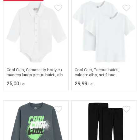
62
68
74
80
Mai multe marimi
92
98
disponibile
Cool Club, Camasa tip body cu
Cool Club, Tricouri baieti,
maneca lunga pentru baieti, alb
culoare alba, set 2 buc.
25,00
29,99
Lei
Lei