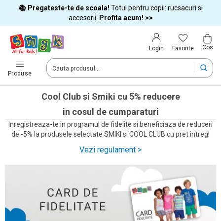
📚 Pregateste-te de scoala!
Totul pentru copii: rucsacuri si
Tara si limba
accesorii.
Profita acum! >>
Cos
Alege tara si treci la cumparaturi
Favorite
Login
România (Romania)
Produse
Cool Club si Smiki cu 5% reducere
Livram comenzile tale in tara selectata.
in cosul de cumparaturi
Inregistreaza-te in programul de fidelite si beneficiaza de reduceri
Limba
de -5% la produsele selectate SMIKI si COOL CLUB cu pret intreg!
Română
Vezi regulament >
Dupa schimbarea tarii, unele produse pot fi eliminate din cos
Confirma