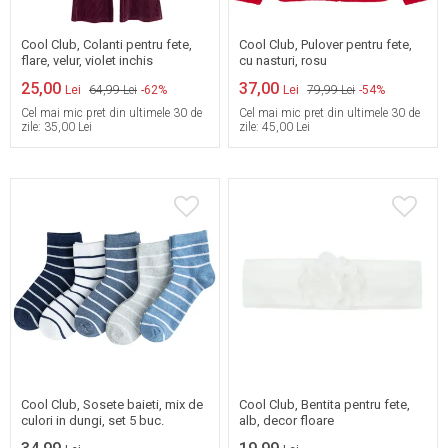
116
122
128
128
Cool Club, Colanti pentru fete,
Cool Club, Pulover pentru fete,
flare, velur, violet inchis
cu nasturi, rosu
25,00
37,00
Lei
64,99 Lei
-62%
Lei
79,99 Lei
-54%
Cel mai mic pret din ultimele 30 de
Cel mai mic pret din ultimele 30 de
zile:
35,00 Lei
zile:
45,00 Lei
31/33
34/36
40/42
44/46
37/39
40/42
48/50
Cool Club, Sosete baieti, mix de
Cool Club, Bentita pentru fete,
culori in dungi, set 5 buc.
alb, decor floare