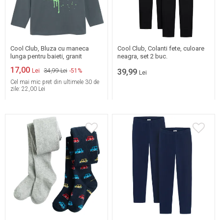
134
140
146
Mai multe marimi
152
158
164
disponibile
Cool Club, Bluza cu maneca
Cool Club, Colanti fete, culoare
lunga pentru baieti, granit
neagra, set 2 buc.
17,00
Lei
34,99 Lei
-51%
39,99
Lei
Cel mai mic pret din ultimele 30 de
zile:
22,00 Lei
Mai multe marimi
104/110
116/122
disponibile