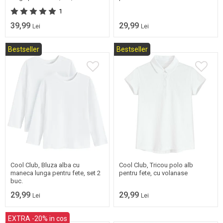
1
39,99
29,99
Lei
Lei
Bestseller
Bestseller
Mai multe marimi
Mai multe marimi
disponibile
disponibile
Cool Club, Bluza alba cu
Cool Club, Tricou polo alb
maneca lunga pentru fete, set 2
pentru fete, cu volanase
buc.
29,99
29,99
Lei
Lei
EXTRA -20% in cos