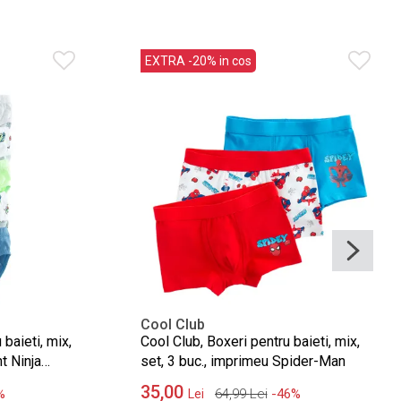
EXTRA -20% in cos
Cool Club
 baieti, mix,
Cool Club, Boxeri pentru baieti, mix,
t Ninja
set, 3 buc., imprimeu Spider-Man
35,00
%
64,99
Lei
-46%
Lei