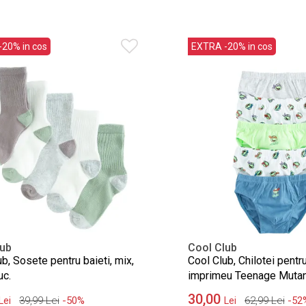
20% in cos
EXTRA -20% in cos
lub
Cool Club
b, Sosete pentru baieti, mix,
Cool Club, Chilotei pentru
uc.
imprimeu Teenage Mutan
Turtles, set, 5 buc.
30,00
39,99
Lei
-50%
62,99
Lei
-52
Lei
Lei