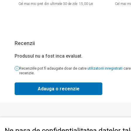
Cel mai mic pret din ultimele 30 de zile:
15,00 Lei
Cel mai mic
Recenzii
Produsul nu a fost inca evaluat.
Recenziile pot fi adaugate doar de catre
utilizatorii inregistrati
care
recenzie.
Adauga o recenzie
Produse
Informati
Ne pasa de confidentialitatea datelor ta