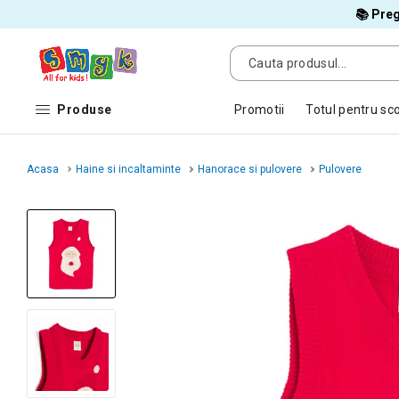
📚 Preg
Produse
Promotii
Totul pentru sc
Acasa
Haine si incaltaminte
Hanorace si pulovere
Pulovere