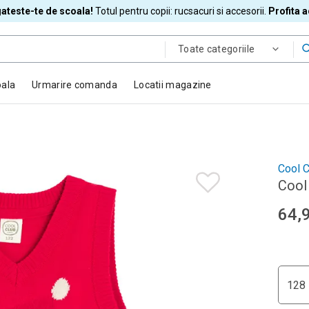
ateste-te de scoala!
Totul pentru copii: rucsacuri si accesorii.
Profita 
Toate categoriile
oala
Urmarire comanda
Locatii magazine
Cool C
Cool 
64,
128