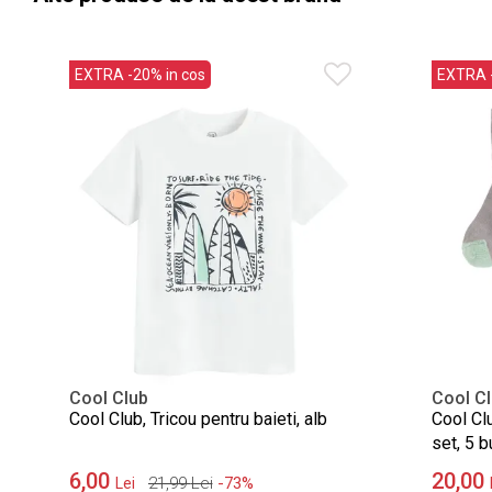
EXTRA -20% in cos
EXTRA -
Cool Club
Cool C
Cool Club, Tricou pentru baieti, alb
Cool Clu
set, 5 b
6,00
20,00
21,99
Lei
-73%
Lei