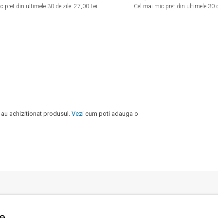
 pret din ultimele 30 de zile:
27,00 Lei
Cel mai mic pret din ultimele 30 d
 au achizitionat produsul.
Vezi
cum poti adauga o
i clienti
Informatii legale
le