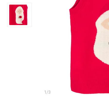
1
/
3