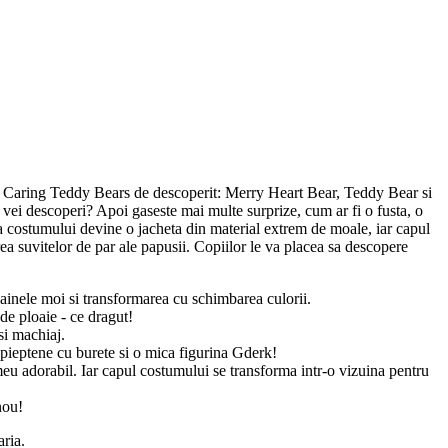
aje Caring Teddy Bears de descoperit: Merry Heart Bear, Teddy Bear si
vei descoperi? Apoi gaseste mai multe surprize, cum ar fi o fusta, o
 a costumului devine o jacheta din material extrem de moale, iar capul
a suvitelor de par ale papusii. Copiilor le va placea sa descopere
ainele moi si transformarea cu schimbarea culorii.
de ploaie - ce dragut!
si machiaj.
 pieptene cu burete si o mica figurina Gderk!
eu adorabil. Iar capul costumului se transforma intr-o vizuina pentru
nou!
aria.