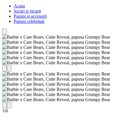
Acasa
Jocuri si jucarii
Papusi si accesorii
Papusi celebritati
1
/
6