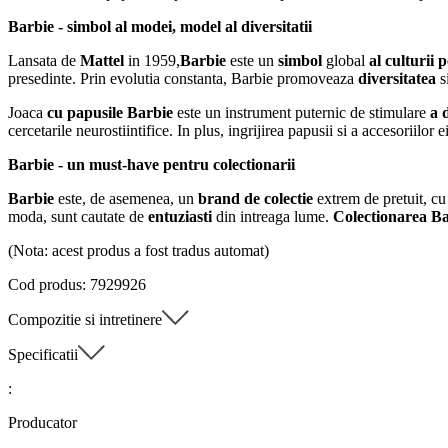
Barbie - simbol al modei, model al diversitatii
Lansata de
Mattel
in 1959,
Barbie
este un
simbol
global
al culturii 
presedinte. Prin evolutia constanta, Barbie promoveaza
diversitatea
si
Joaca
cu papusile Barbie
este un instrument puternic de stimulare
a 
cercetarile neurostiintifice. In plus, ingrijirea papusii si a accesoriilor e
Barbie - un must-have pentru colectionarii
Barbie
este, de asemenea, un
brand de colectie
extrem de pretuit, cu
moda, sunt cautate de
entuziasti
din intreaga lume.
Colectionarea B
(Nota: acest produs a fost tradus automat)
Cod produs: 7929926
Compozitie si intretinere
Specificatii
:
Producator