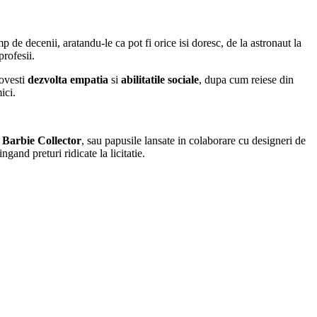
p de decenii, aratandu-le ca pot fi orice isi doresc, de la astronaut la
profesii.
povesti
dezvolta empatia
si
abilitatile sociale
, dupa cum reiese din
ici.
i
Barbie Collector
, sau papusile lansate in colaborare cu designeri de
ingand preturi ridicate la licitatie.