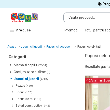
📚 Preg
Produse
Promotii
Totul pentru sc
Acasa
Jocuri si jucarii
Papusi si accesorii
Papusi celebritati
Papusi celebr
Categorii
Mama si copilul
(2561)
Rezultate gasite
Carti, muzica si filme
(5)
Jocuri si jucarii
(4585)
-12% la min. 2 bu
Puzzle
(420)
Jocuri
(125)
Jocuri de rol
(153)
Seturi constructie
(1042)