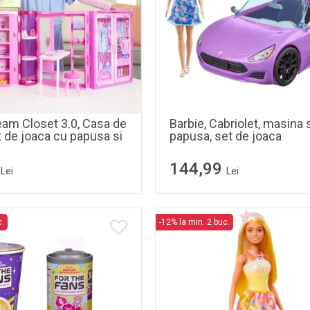
eam Closet 3.0, Casa de
Barbie, Cabriolet, masina 
t de joaca cu papusa si
papusa, set de joaca
144,99
Lei
Lei
c.
-12% la min. 2 buc.