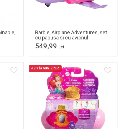
inable,
Barbie, Airplane Adventures, set
cu papusa si cu avionul
549,99
Lei
-12% la min. 2 buc.