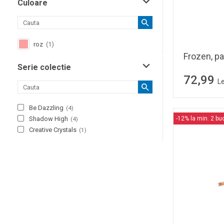
Culoare
roz
(
1
)
Frozen, p
Serie colectie
72,99
Le
Be Dazzling
(
4
)
-12% la min. 2 bu
Shadow High
(
4
)
Creative Crystals
(
1
)