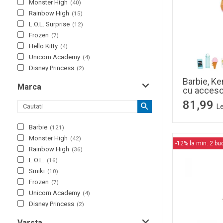
Monster High
(
40
)
Rainbow High
(
15
)
L.O.L. Surprise
(
12
)
Frozen
(
7
)
Hello Kitty
(
4
)
Unicorn Academy
(
4
)
Disney Princess
(
2
)
K-Pop Demon Hunters
(
2
)
Barbie, K
Marca
cu accesor
Wednesday
(
2
)
Dora
(
1
)
81,99
Le
Harry Potter
(
1
)
Masters of the Universe
(
1
)
Barbie
(
121
)
Wicked
(
1
)
Monster High
(
42
)
-12% la min. 2 bu
Wish
(
1
)
Rainbow High
(
36
)
L.O.L.
(
16
)
Smiki
(
10
)
Frozen
(
7
)
Unicorn Academy
(
4
)
Disney Princess
(
2
)
K-Pop Demon Hunters
(
2
)
Varsta