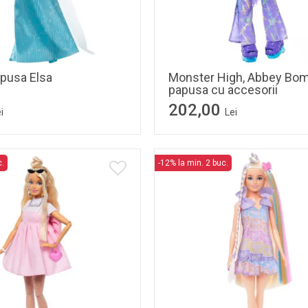
apusa Elsa
Monster High, Abbey Bom
papusa cu accesorii
202,00
i
Lei
c.
-12% la min. 2 buc.