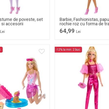
ostume de poveste, set
Barbie, Fashionistas, papu
si accesorii
rochie roz cu forma de tra
64,99
Lei
Lei
c.
-12% la min. 2 buc.