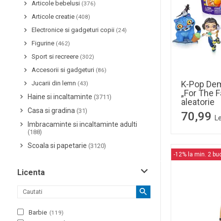
Articole bebelusi
(376)
Articole creatie
(408)
Electronice si gadgeturi copii
(24)
Figurine
(462)
Sport si recreere
(302)
Accesorii si gadgeturi
(86)
K-Pop Dem
Jucarii din lemn
(43)
„For The Fa
Haine si incaltaminte
(3711)
aleatorie
Casa si gradina
(31)
70,99
Le
Imbracaminte si incaltaminte adulti
(188)
Scoala si papetarie
(3120)
-12% la min. 2 bu
Licenta
Barbie
(
119
)