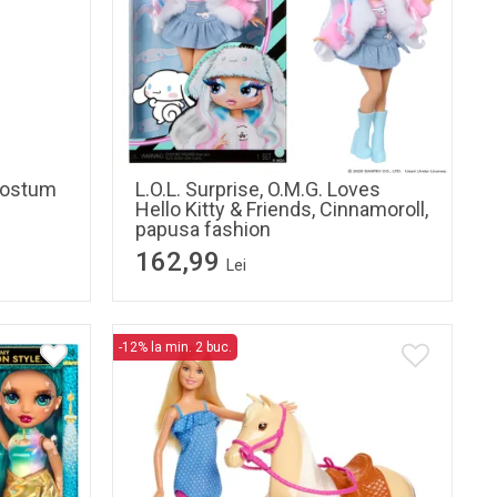
 costum
L.O.L. Surprise, O.M.G. Loves
Hello Kitty & Friends, Cinnamoroll,
papusa fashion
162,99
Lei
-12% la min. 2 buc.