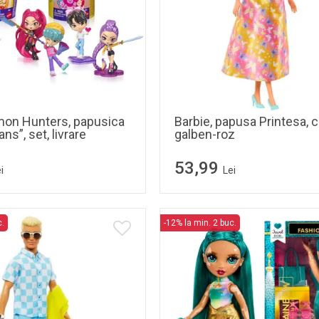
on Hunters, papusica
Barbie, papusa Printesa,
ns”, set, livrare
galben-roz
53,99
i
Lei
c.
-12% la min. 2 buc.