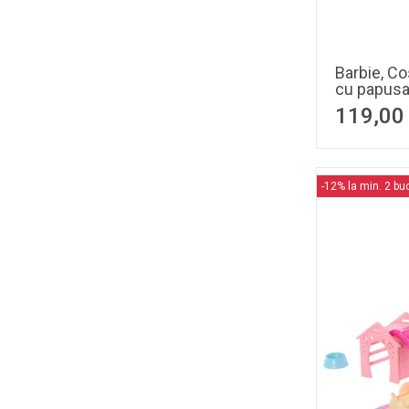
Barbie, C
cu papusa 
119,00
-12% la min. 2 bu