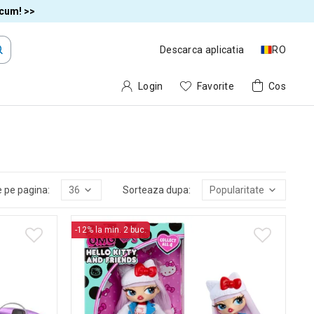
acum! >>
Descarca aplicatia
RO
Login
Favorite
Cos
 pe pagina:
36
Sorteaza dupa:
Popularitate
-12% la min. 2 buc.