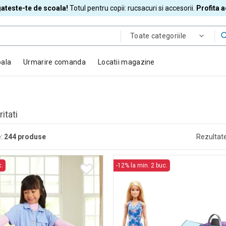
ateste-te de scoala!
Totul pentru copii: rucsacuri si accesorii.
Profita 
Toate categoriile
oala
Urmarire comanda
Locatii magazine
itati
:
244
produse
Rezultate
c.
-12% la min. 2 buc.