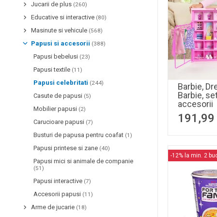
Jucarii de plus
(260)
Educative si interactive
(80)
Masinute si vehicule
(568)
Papusi si accesorii
(388)
Papusi bebelusi
(23)
Papusi textile
(11)
Papusi celebritati
(244)
Barbie, Dr
Barbie, se
Casute de papusi
(5)
accesorii
Mobilier papusi
(2)
191,99
Carucioare papusi
(7)
Busturi de papusa pentru coafat
(1)
Papusi printese si zane
(40)
-12% la min. 2 bu
Papusi mici si animale de companie
(51)
Papusi interactive
(7)
Accesorii papusi
(11)
Arme de jucarie
(18)