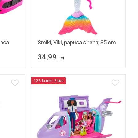
oaca
Smiki, Viki, papusa sirena, 35 cm
34,99
Lei
-12% la min. 2 buc.