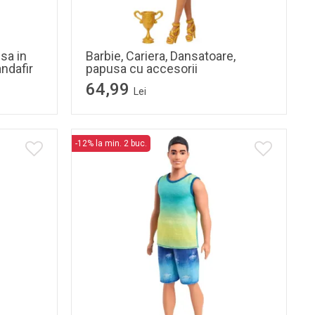
sa in
Barbie, Cariera, Dansatoare,
ndafir
papusa cu accesorii
64,99
Lei
-12% la min. 2 buc.