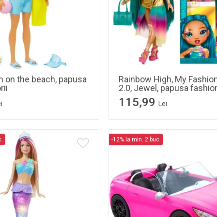
en on the beach, papusa
Rainbow High, My Fashion
ii
2.0, Jewel, papusa fashio
115,99
i
Lei
c.
-12% la min. 2 buc.