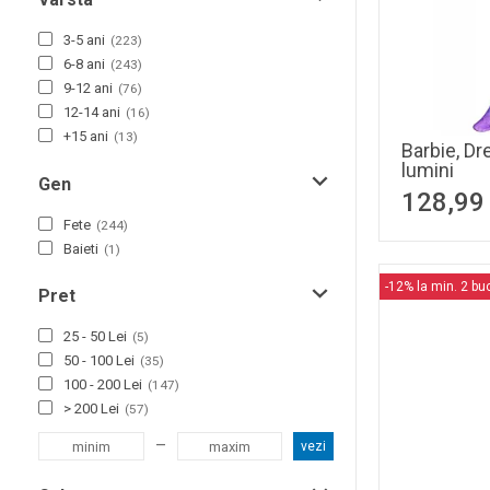
Harry Potter
(
1
)
Spin Master
(
1
)
3-5 ani
(
223
)
Wicked
(
1
)
6-8 ani
(
243
)
Wish
(
1
)
9-12 ani
(
76
)
12-14 ani
(
16
)
+15 ani
(
13
)
Barbie, D
lumini
Gen
128,99
Fete
(
244
)
Baieti
(
1
)
-12% la min. 2 bu
Pret
25 - 50 Lei
(
5
)
50 - 100 Lei
(
35
)
100 - 200 Lei
(
147
)
> 200 Lei
(
57
)
–
vezi