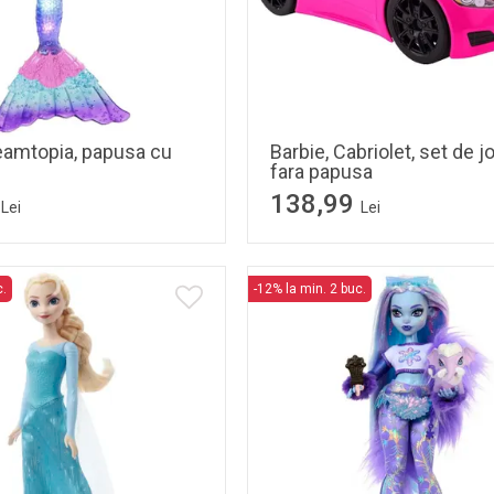
reamtopia, papusa cu
Barbie, Cabriolet, set de j
fara papusa
138,99
Lei
Lei
c.
-12% la min. 2 buc.