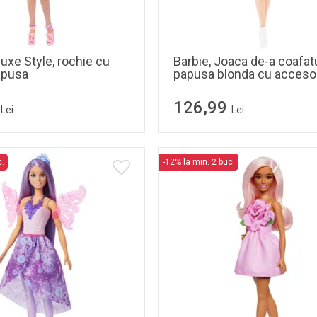
luxe Style, rochie cu
Barbie, Joaca de-a coafatu
apusa
papusa blonda cu accesor
126,99
Lei
Lei
c.
-12% la min. 2 buc.