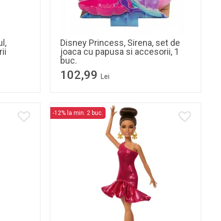
l,
Disney Princess, Sirena, set de
ii
joaca cu papusa si accesorii, 1
buc.
102,99
Lei
-12% la min. 2 buc.