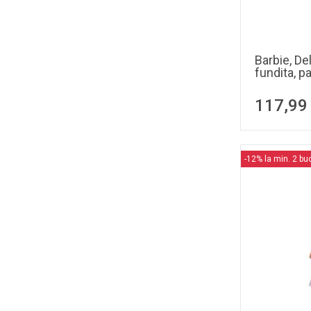
Barbie, De
fundita, p
117,99
-12% la min. 2 bu