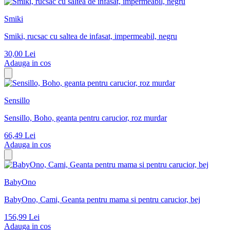
Smiki
Smiki, rucsac cu saltea de infasat, impermeabil, negru
30,00
Lei
Adauga in cos
Sensillo
Sensillo, Boho, geanta pentru carucior, roz murdar
66,49
Lei
Adauga in cos
BabyOno
BabyOno, Cami, Geanta pentru mama si pentru carucior, bej
156,99
Lei
Adauga in cos