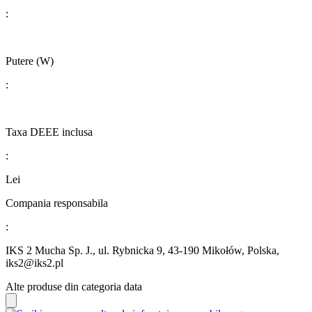
:
Putere (W)
:
Taxa DEEE inclusa
:
Lei
Compania responsabila
:
IKS 2 Mucha Sp. J., ul. Rybnicka 9, 43-190 Mikołów, Polska,
iks2@iks2.pl​​​​​​​
Alte produse din categoria data