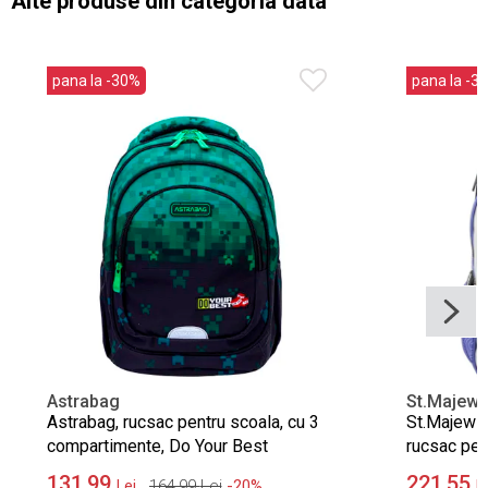
Alte produse din categoria data
pana la -30%
pana la -3
Astrabag
St.Majews
Astrabag, rucsac pentru scoala, cu 3
St.Majews
compartimente, Do Your Best
rucsac pen
compartime
131,99
221,55
164,99
Lei
-20%
Lei
L