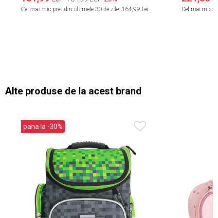
Cel mai mic pret din ultimele 30 de zile:
164,99 Lei
Cel mai mic pre
Alte produse de la acest brand
pana la -30%