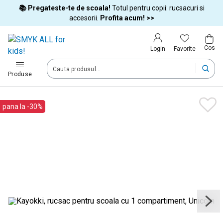
📚 Pregateste-te de scoala!
Totul pentru copii: rucsacuri si
Tara si limba
accesorii.
Profita acum! >>
Cos
Alege tara si treci la cumparaturi
Favorite
Login
România (Romania)
Produse
Livram comenzile tale in tara selectata.
pana la -30%
Limba
Română
Dupa schimbarea tarii, unele produse pot fi eliminate din cos
Confirma