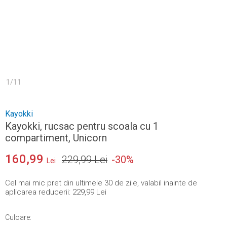
1
/
11
Kayokki
Kayokki, rucsac pentru scoala cu 1
compartiment, Unicorn
160,99
229,99 Lei
-
30
%
Lei
Cel mai mic pret din ultimele 30 de zile, valabil inainte de
aplicarea reducerii:
229,99 Lei
Culoare
: