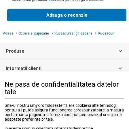
Adauga o recenzie
Acasa
Scoala si papetarie
Rucsacuri si ghiozdane
Rucsacuri
Produse
Informatii clienti
Ne pasa de confidentialitatea datelor
Informatii legale
tale
Serviciul Relatii Clienti
Site-ul nostru smyk.ro foloseste fisiere cookie si alte tehnologii
pentru a-i putea asigura functionarea corespunzatoare, a masura
Formular de contact
performanta paginii, a-ti furniza continut personalizat si reclame
031 40 50 900
adaptate preferintelor tale.
Program:
Luni-vineri: 10:00-18:00
In aceste scopuri colectam informatii despre tine,