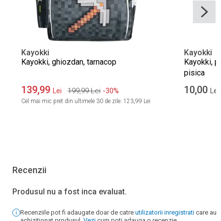
Kayokki
Kayokki
Kayokki, ghiozdan, tarnacop
Kayokki, pe
pisica
139,99
10,00
199,99
Lei
-30%
Lei
Lei
Cel mai mic pret din ultimele 30 de zile:
123,99 Lei
Recenzii
Produsul nu a fost inca evaluat.
Recenziile pot fi adaugate doar de catre
utilizatorii inregistrati
care au
achizitionat produsul.
Vezi
cum poti adauga o recenzie.