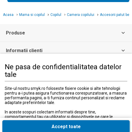
Acasa
Mama si copilul
Copilul
Camera copilului
Accesorii patut beb
Produse
Informatii clienti
Ne pasa de confidentialitatea datelor
Informatii legale
tale
Serviciul Relatii Clienti
Site-ul nostru smyk.ro foloseste fisiere cookie si alte tehnologii
pentru a-i putea asigura functionarea corespunzatoare, a masura
Formular de contact
performanta paginii, a-ti furniza continut personalizat si reclame
031 40 50 900
adaptate preferintelor tale.
Program:
Luni-vineri: 10:00-18:00
In aceste scopuri colectam informatii despre tine,
comportamentul tau ca utilizator si dispozitivele pe care le
utilizezi, inclusiv cele necesare pentru functionarea
corespunzatoare a site-ului smyk.ro. Aceste fisiere cookie
Accept toate
necesare pot fi dezactivate prin modificarea setarilor browserului,