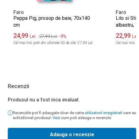
Faro
Faro
Peppa Pig, prosop de baie, 70x140
Lilo si Sti
cm
albastru, 
24,99
22,99
27,49
Lei
-9%
Lei
Lei
Cel mai mic pret din ultimele 30 de zile:
27,49 Lei
Cel mai mic pre
Recenzii
Produsul nu a fost inca evaluat.
Recenziile pot fi adaugate doar de catre
utilizatorii inregistrati
care au
achizitionat produsul.
Vezi
cum poti adauga o recenzie.
Adauga o recenzie