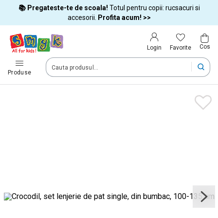
📚 Pregateste-te de scoala!
Totul pentru copii: rucsacuri si
Tara si limba
accesorii.
Profita acum! >>
Cos
Alege tara si treci la cumparaturi
Favorite
Login
România (Romania)
Produse
Livram comenzile tale in tara selectata.
Limba
Română
Dupa schimbarea tarii, unele produse pot fi eliminate din cos
Confirma