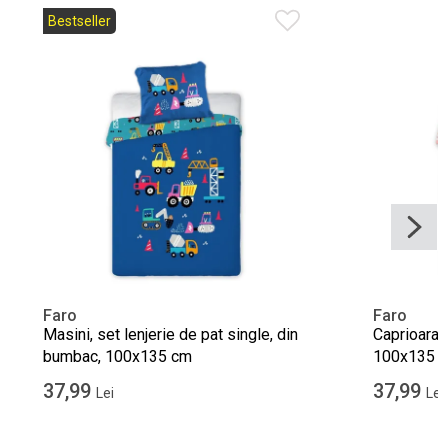
Bestseller
Faro
Faro
Masini, set lenjerie de pat single, din
Caprioara, 
bumbac, 100x135 cm
100x135 
37,99
37,99
Lei
Lei