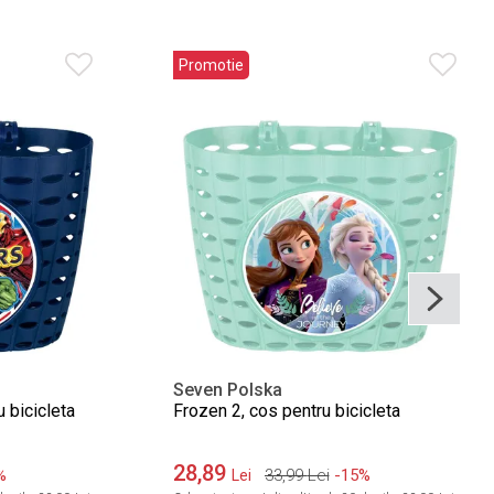
Promotie
Seven Polska
 bicicleta
Frozen 2, cos pentru bicicleta
28,89
%
33,99
Lei
-15%
Lei