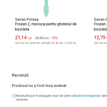
Seven Polska
Seven 
Frozen 2, morisca pentru ghidonul de
Frozen 2
bicicleta
biciclet
21,14
12,79
23,49
Lei
-10%
Lei
Cel mai mic pret din ultimele 30 de zile:
23,49 Lei
Cel mai mic
Recenzii
Produsul nu a fost inca evaluat.
Recenziile pot fi adaugate doar de catre
utilizatorii inregistrati
care
recenzie.