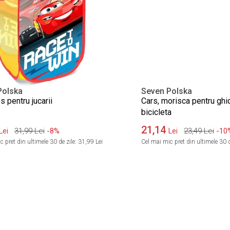
Polska
Seven Polska
s pentru jucarii
Cars, morisca pentru ghi
bicicleta
21,14
31,99
Lei
-8%
23,49
Lei
-10
Lei
Lei
 pret din ultimele 30 de zile:
31,99 Lei
Cel mai mic pret din ultimele 30 d