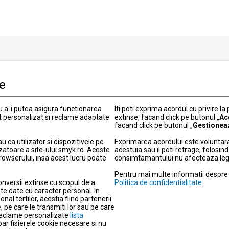
i clienti
Informatii legale
le
Politica de Confidentialitate
 actuale
Termeni si conditii
ru a-i putea asigura functionarea
Iti poti exprima acordul cu privire la
Politica cookies
t personalizat si reclame adaptate
extinse, facand click pe butonul „
Ac
facand click pe butonul „
Gestionea
elitate
Modifica setarile de confidentia
ou
Informatii garantie
ca utilizator si dispozitivele pe
Exprimarea acordului este voluntara
zatoare a site-ului smyk.ro. Aceste
acestuia sau il poti retrage, folosi
 metode de livrare
Informatii produse electronice
browserului, insa acest lucru poate
consimtamantului nu afecteaza legali
retur
Protectia consumatorilor – A
Pentru mai multe informatii despre d
 plata
Despre companie
onversii extinse cu scopul de a
Politica de confidentialitate
.
agazine
Cariera
te date cu caracter personal. In
nal tertilor, acestia fiind partenerii
re
Actul privind serviciile digitale
 pe care le transmiti lor sau pe care
a reclame personalizate
r
lista
Nota de informare privind sup
doar fisierele cookie necesare si nu
Date de identificare si obiect d