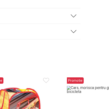
ie
Promotie