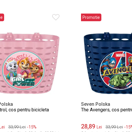
ie
Promotie
Polska
Seven Polska
ol, cos pentru bicicleta
The Avengers, cos pentru
28,89
33,99
Lei
-15%
33,99
Lei
-15
Lei
Lei