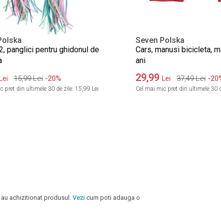
Polska
Seven Polska
, panglici pentru ghidonul de
Cars, manusi bicicleta, m
a
ani
29,99
15,99
Lei
-20%
37,49
Lei
-20
Lei
Lei
 pret din ultimele 30 de zile:
15,99 Lei
Cel mai mic pret din ultimele 30 d
 au achizitionat produsul.
Vezi
cum poti adauga o