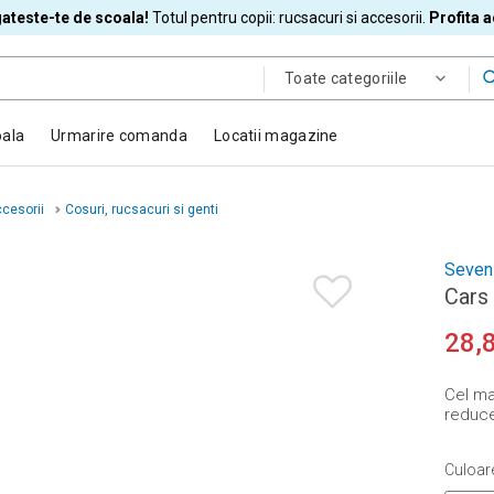
ateste-te de scoala!
Totul pentru copii: rucsacuri si accesorii.
Profita 
Toate categoriile
oala
Urmarire comanda
Locatii magazine
cesorii
Cosuri, rucsacuri si genti
Seven
Cars 
28,
Cel mai
reducer
Culoar