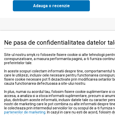
Adauga o recenzie
Produse
Informati
Ne pasa de confidentialitatea datelor ta
Imbracaminte, incaltaminte si accesorii
Contact
Mama si copilul
Informatii
Site-ul nostru smyk.ro foloseste fisiere cookie si alte tehnologii pent
Jucarii si jocuri
Suport
corespunzatoare, a masura performanta paginii, a-ti furniza continu
preferintelor tale.
Promotii
Card de fid
Blog smyk.com
Card Cad
In aceste scopuri colectam informatii despre tine, comportamentul tau 
care le utilizezi, inclusiv cele necesare pentru functionarea corespun
Costuri si
fisiere cookie necesare pot fi dezactivate prin modificarea setarilor 
Schimb si 
cauza functionarea defectuoasa a site-ului nostru.
Metode de
In plus, numai cu acordul tau, folosim fisiere cookie suplimentare si c
Locatii m
accesa, a analiza si a stoca informatii suplimentare, precum si anumi
plus, distribuim aceste informatii, inclusiv datele tale cu caracter perso
Comunica
nostri de marketing care le pot combina cu alte informatii despre tine,
le colecteaza prin intermediul serviciilor lor cu scopul de a-ti furniz
Newslette
partenerilor de marketing
. In cazul in care nu esti de acord, folosim 