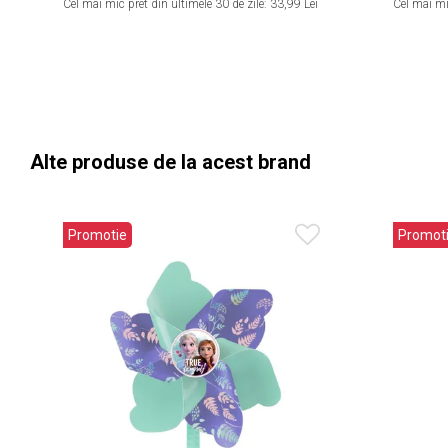
Cel mai mic pret din ultimele 30 de zile:
33,99 Lei
Cel mai mic
Alte produse de la acest brand
Promotie
Promot