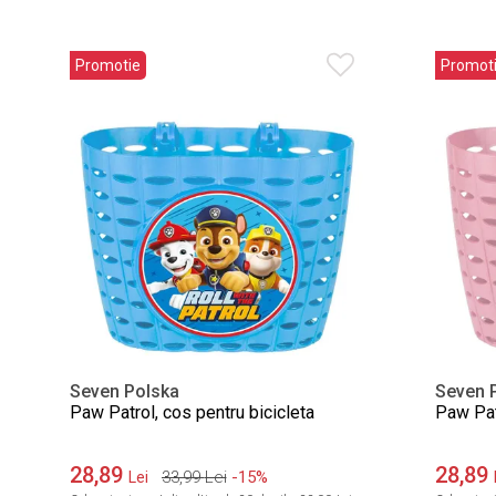
Promotie
Promot
Seven Polska
Seven 
Paw Patrol, cos pentru bicicleta
Paw Patr
28,89
28,89
33,99
Lei
-15%
Lei