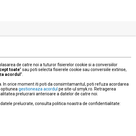
Serviciul Relatii Clienti
Formular de contact
031 40 50 900
Program:
 plasarea de catre noi a tuturor fisierelor cookie si a conversiilor
Luni-vineri: 10:00-18:00
cept toate
” sau poti selecta fisierele cookie sau conversiile extinse,
za acordul
”.
litate
. In orice moment iti poti da consimtamantul, poti refuza acordarea
nd optiunea
gestioneaza acordul
pe site-ul smyk.ro. Retragerea
tatea prelucrarii anterioare a datelor de catre noi.
NPC
atele prelucrate, consulta politica noastra de confidentialitate:
ravegherea video
e activitate