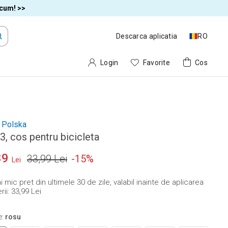
acum! >>
Descarca aplicatia
RO
Login
Favorite
Cos
 Polska
3, cos pentru bicicleta
89
33,99 Lei
-
15
%
Lei
 mic pret din ultimele 30 de zile, valabil inainte de aplicarea
ii:
33,99 Lei
e
:
rosu