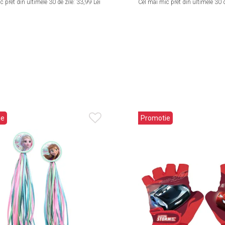
 pret din ultimele 30 de zile:
33,99 Lei
Cel mai mic pret din ultimele 30 d
ie
Promotie