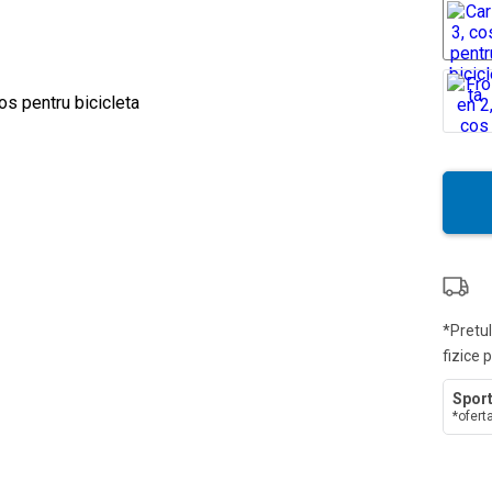
*Pretul
fizice 
Sport
*ofert