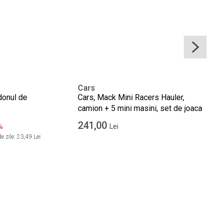
Cars
donul de
Cars, Mack Mini Racers Hauler,
camion + 5 mini masini, set de joaca
241,00
%
Lei
e zile:
23,49 Lei