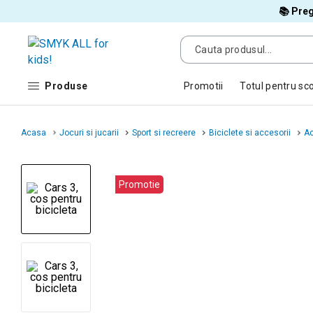
📚 Preg
Produse
Promotii
Totul pentru sc
Acasa
Jocuri si jucarii
Sport si recreere
Biciclete si accesorii
Ac
Promotie