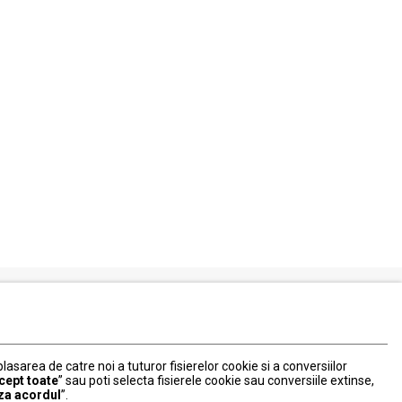
Serviciul Relatii Clienti
Formular de contact
 plasarea de catre noi a tuturor fisierelor cookie si a conversiilor
031 40 50 900
cept toate
” sau poti selecta fisierele cookie sau conversiile extinse,
Program:
za acordul
”.