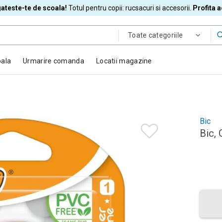
ateste-te de scoala!
Totul pentru copii: rucsacuri si accesorii.
Profita 
Toate categoriile
oala
Urmarire comanda
Locatii magazine
Bic
Bic, 