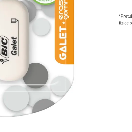
*Pretul
fizice 