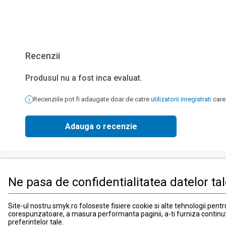
Recenzii
Produsul nu a fost inca evaluat.
Recenziile pot fi adaugate doar de catre
utilizatorii inregistrati
care
Adauga o recenzie
Ne pasa de confidentialitatea datelor ta
Produse
Informati
Imbracaminte, incaltaminte si accesorii
Contact
Site-ul nostru smyk.ro foloseste fisiere cookie si alte tehnologii pent
corespunzatoare, a masura performanta paginii, a-ti furniza continu
Mama si copilul
Informatii
preferintelor tale.