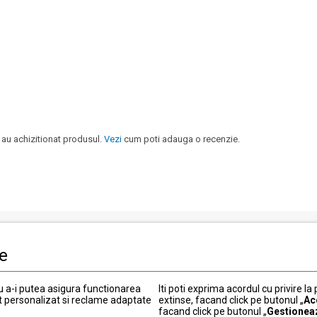
 au achizitionat produsul.
Vezi
cum poti adauga o recenzie.
le
i clienti
Informatii legale
Politica de Confidentialitate
ru a-i putea asigura functionarea
Iti poti exprima acordul cu privire la
t personalizat si reclame adaptate
 actuale
extinse, facand click pe butonul „
Termeni si conditii
Ac
facand click pe butonul „
Gestionea