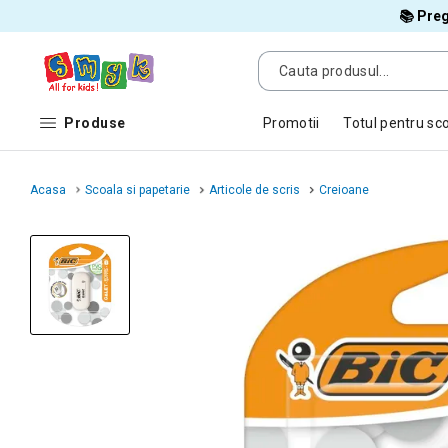
📚 Preg
Produse
Promotii
Totul pentru sc
Acasa
Scoala si papetarie
Articole de scris
Creioane