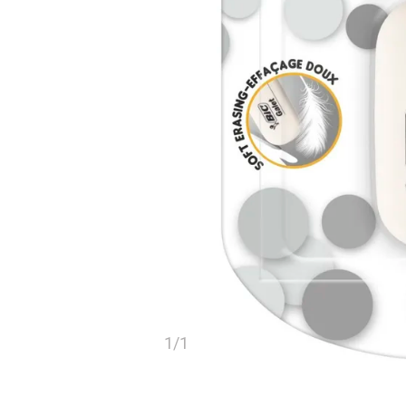
1
/
1