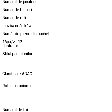
Numarul de jucatori
:
Numar de blocuri
:
Numar de roti
:
Liczba nośników
:
Număr de piese din pachet
:
16px;">
: 12
Ilustrator
:
:
Stilul pantalonilor
:
:
:
:
Clasificare ADAC
:
:
Rotile caruciorului
:
:
:
:
:
Numarul de foi