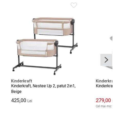
Kinderkraft
Kinderkraf
Kinderkraft, Nestee Up 2, patut 2in1,
Kinderkraft
Beige
425,00
279,00
Lei
L
Cel mai mic pre