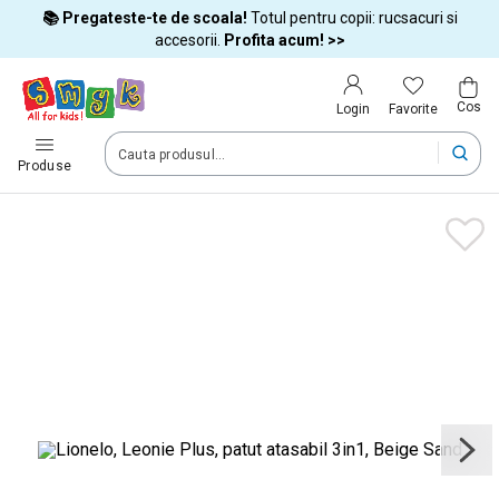
📚 Pregateste-te de scoala!
Totul pentru copii: rucsacuri si
Tara si limba
accesorii.
Profita acum! >>
Cos
Alege tara si treci la cumparaturi
Favorite
Login
România (Romania)
Produse
Livram comenzile tale in tara selectata.
Limba
Română
Dupa schimbarea tarii, unele produse pot fi eliminate din cos
Confirma