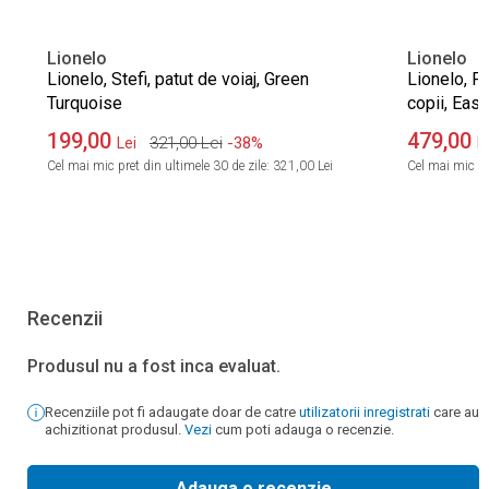
Lionelo
Lionelo
Lionelo, Stefi, patut de voiaj, Green
Lionelo, Fl
Turquoise
copii, Eas
199,00
479,00
321,00
Lei
-38%
Lei
L
Cel mai mic pret din ultimele 30 de zile:
321,00 Lei
Cel mai mic pre
Recenzii
Produsul nu a fost inca evaluat.
Recenziile pot fi adaugate doar de catre
utilizatorii inregistrati
care au
achizitionat produsul.
Vezi
cum poti adauga o recenzie.
Adauga o recenzie