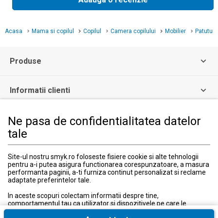
Acasa
Mama si copilul
Copilul
Camera copilului
Mobilier
Patuturi
Produse
Informatii clienti
Ne pasa de confidentialitatea datelor
Informatii legale
tale
Serviciul Relatii Clienti
Site-ul nostru smyk.ro foloseste fisiere cookie si alte tehnologii
Formular de contact
pentru a-i putea asigura functionarea corespunzatoare, a masura
031 40 50 900
performanta paginii, a-ti furniza continut personalizat si reclame
Program:
adaptate preferintelor tale.
Luni-vineri: 10:00-18:00
In aceste scopuri colectam informatii despre tine,
comportamentul tau ca utilizator si dispozitivele pe care le
utilizezi, inclusiv cele necesare pentru functionarea