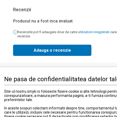
Recenzii
Produsul nu a fost inca evaluat.
Recenziile pot fi adaugate doar de catre
utilizatorii inregistrati
care
recenzie.
Adauga o recenzie
Ne pasa de confidentialitatea datelor ta
Produse
Informati
Imbracaminte, incaltaminte si accesorii
Contact
Site-ul nostru smyk.ro foloseste fisiere cookie si alte tehnologii pent
corespunzatoare, a masura performanta paginii, a-ti furniza continu
Mama si copilul
Informatii
preferintelor tale.
Jucarii si jocuri
Suport
In aceste scopuri colectam informatii despre tine, comportamentul tau 
Promotii
Card de fid
care le utilizezi, inclusiv cele necesare pentru functionarea corespun
Blog smyk.com
Card Cad
fisiere cookie necesare pot fi dezactivate prin modificarea setarilor 