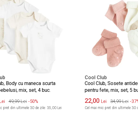
lub
Cool Club
ub, Body cu maneca scurta
Cool Club, Sosete antide
ebelusi, mix, set, 4 buc.
pentru fete, mix, set, 5 b
22,00
49,99
Lei
-50%
34,99
Lei
-37
Lei
Lei
 pret din ultimele 30 de zile:
35,00 Lei
Cel mai mic pret din ultimele 30 d