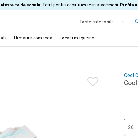
ateste-te de scoala!
Totul pentru copii: rucsacuri si accesorii.
Profita 
Toate categoriile
oala
Urmarire comanda
Locatii magazine
Cool C
Cool 
20