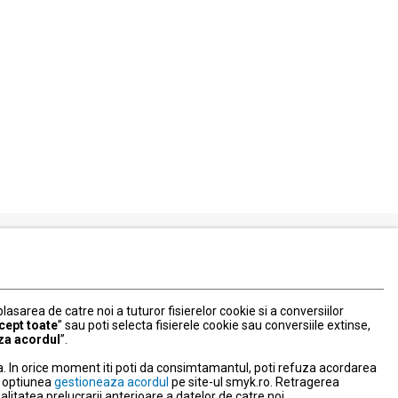
Serviciul Relatii Clienti
Formular de contact
 plasarea de catre noi a tuturor fisierelor cookie si a conversiilor
031 40 50 900
cept toate
” sau poti selecta fisierele cookie sau conversiile extinse,
Program:
za acordul
”.
Luni-vineri: 10:00-18:00
. In orice moment iti poti da consimtamantul, poti refuza acordarea
litate
nd optiunea
gestioneaza acordul
pe site-ul smyk.ro. Retragerea
tatea prelucrarii anterioare a datelor de catre noi.