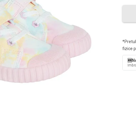
*Pretul
fizice 
🆕No
Imbra