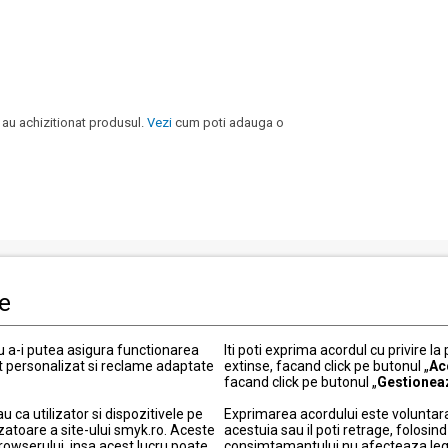
 au achizitionat produsul.
Vezi
cum poti adauga o
le
i clienti
Informatii legale
Politica de Confidentialitate
ru a-i putea asigura functionarea
Iti poti exprima acordul cu privire la
t personalizat si reclame adaptate
 actuale
extinse, facand click pe butonul „
Termeni si conditii
Ac
facand click pe butonul „
Gestionea
Politica cookies
ca utilizator si dispozitivele pe
Exprimarea acordului este voluntara
elitate
Modifica setarile de confidentia
zatoare a site-ului smyk.ro. Aceste
acestuia sau il poti retrage, folosi
ou
Informatii garantie
browserului, insa acest lucru poate
consimtamantului nu afecteaza legali