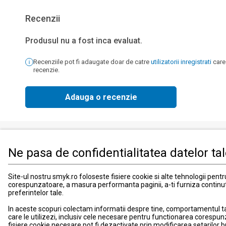
Recenzii
Produsul nu a fost inca evaluat.
Recenziile pot fi adaugate doar de catre
utilizatorii inregistrati
care
recenzie.
Adauga o recenzie
Ne pasa de confidentialitatea datelor ta
Produse
Informati
Imbracaminte, incaltaminte si accesorii
Contact
Site-ul nostru smyk.ro foloseste fisiere cookie si alte tehnologii pent
corespunzatoare, a masura performanta paginii, a-ti furniza continu
Mama si copilul
Informatii
preferintelor tale.
Jucarii si jocuri
Suport
In aceste scopuri colectam informatii despre tine, comportamentul tau 
Promotii
Card de fid
care le utilizezi, inclusiv cele necesare pentru functionarea corespun
Blog smyk.com
Card Cad
fisiere cookie necesare pot fi dezactivate prin modificarea setarilor 