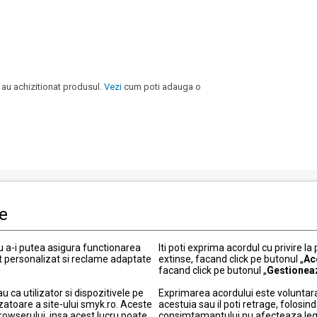
 au achizitionat produsul.
Vezi
cum poti adauga o
le
i clienti
Informatii legale
Politica de Confidentialitate
ru a-i putea asigura functionarea
Iti poti exprima acordul cu privire la
t personalizat si reclame adaptate
 actuale
extinse, facand click pe butonul „
Termeni si conditii
Ac
facand click pe butonul „
Gestionea
Politica cookies
ca utilizator si dispozitivele pe
Exprimarea acordului este voluntara
elitate
Modifica setarile de confidentia
zatoare a site-ului smyk.ro. Aceste
acestuia sau il poti retrage, folosi
ou
Informatii garantie
browserului, insa acest lucru poate
consimtamantului nu afecteaza legali