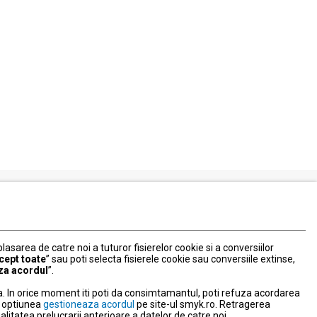
Serviciul Relatii Clienti
Formular de contact
 plasarea de catre noi a tuturor fisierelor cookie si a conversiilor
031 40 50 900
cept toate
” sau poti selecta fisierele cookie sau conversiile extinse,
Program:
za acordul
”.
Luni-vineri: 10:00-18:00
. In orice moment iti poti da consimtamantul, poti refuza acordarea
litate
nd optiunea
gestioneaza acordul
pe site-ul smyk.ro. Retragerea
tatea prelucrarii anterioare a datelor de catre noi.