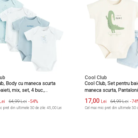
lub
Cool Club
ub, Body cu maneca scurta
Cool Club, Set pentru bai
aieti, mix, set, 4 buc.,
maneca scurta, Pantaloni 
eu Dumbo
17,00
64,99
Lei
-54%
64,99
Lei
-74
Lei
Lei
 pret din ultimele 30 de zile:
45,00 Lei
Cel mai mic pret din ultimele 30 d