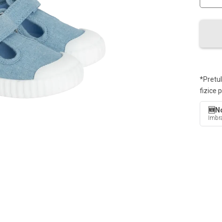
*Pretul
fizice 
🆕No
Imbra