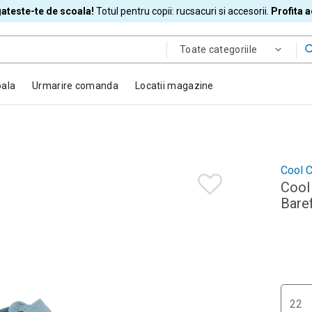
ateste-te de scoala!
Totul pentru copii: rucsacuri si accesorii.
Profita 
Toate categoriile
oala
Urmarire comanda
Locatii magazine
Cool C
Cool 
Bare
22