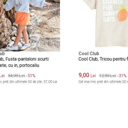
lub
Cool Club
b, Fusta-pantaloni scurti
Cool Club, Tricou pentru f
ete, cu in, portocaliu
9,00
54,99
Lei
-51%
12,99
Lei
-31%
Lei
Lei
 pret din ultimele 30 de zile:
37,00 Lei
Cel mai mic pret din ultimele 30 d