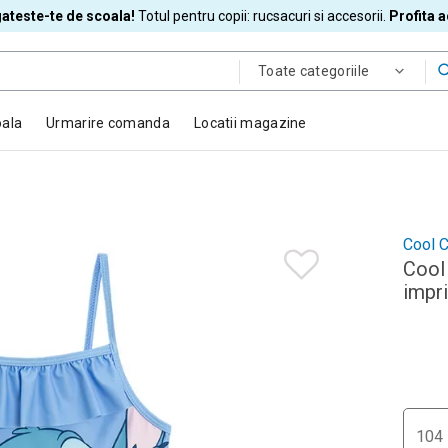
ateste-te de scoala!
Totul pentru copii: rucsacuri si accesorii.
Profita 
Toate categoriile
oala
Urmarire comanda
Locatii magazine
Cool C
Cool 
impri
104