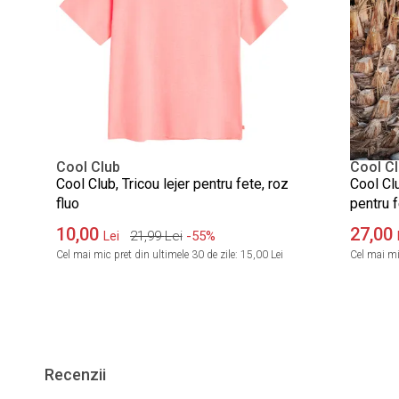
Cool Club
Cool C
Cool Club, Tricou lejer pentru fete, roz
Cool Clu
fluo
pentru f
10,00
27,00
21,99
Lei
-55%
Lei
Cel mai mic pret din ultimele 30 de zile:
15,00 Lei
Cel mai mic
Recenzii