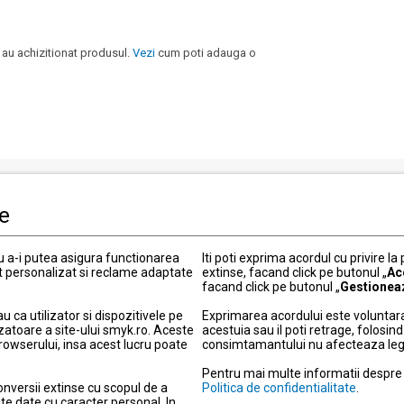
 au achizitionat produsul.
Vezi
cum poti adauga o
le
i clienti
Informatii legale
Politica de Confidentialitate
ru a-i putea asigura functionarea
Iti poti exprima acordul cu privire la
t personalizat si reclame adaptate
 actuale
extinse, facand click pe butonul „
Termeni si conditii
Ac
facand click pe butonul „
Gestionea
Politica cookies
ca utilizator si dispozitivele pe
Exprimarea acordului este voluntara
elitate
Modifica setarile de confidentia
zatoare a site-ului smyk.ro. Aceste
acestuia sau il poti retrage, folosi
ou
Informatii garantie
browserului, insa acest lucru poate
consimtamantului nu afecteaza legali
 metode de livrare
Informatii produse electronice
Pentru mai multe informatii despre d
retur
Protectia consumatorilor – A
onversii extinse cu scopul de a
Politica de confidentialitate
.
te date cu caracter personal. In