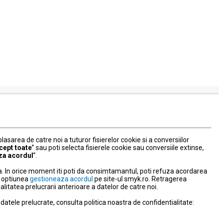
Serviciul Relatii Clienti
Formular de contact
 plasarea de catre noi a tuturor fisierelor cookie si a conversiilor
031 40 50 900
cept toate
” sau poti selecta fisierele cookie sau conversiile extinse,
Program:
za acordul
”.
Luni-vineri: 10:00-18:00
. In orice moment iti poti da consimtamantul, poti refuza acordarea
litate
nd optiunea
gestioneaza acordul
pe site-ul smyk.ro. Retragerea
tatea prelucrarii anterioare a datelor de catre noi.
atele prelucrate, consulta politica noastra de confidentialitate:
NPC