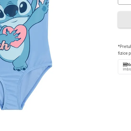
*Pretul
fizice 
🆕No
Imbra