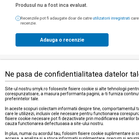
Produsul nu a fost inca evaluat.
Recenziile pot fi adaugate doar de catre
utilizatorii inregistrati
care
recenzie.
Adauga o recenzie
Ne pasa de confidentialitatea datelor ta
Produse
Informati
Imbracaminte, incaltaminte si accesorii
Contact
Site-ul nostru smyk.ro foloseste fisiere cookie si alte tehnologii pent
corespunzatoare, a masura performanta paginii, a-ti furniza continu
Mama si copilul
Informatii
preferintelor tale.
Jucarii si jocuri
Suport
In aceste scopuri colectam informatii despre tine, comportamentul tau 
Promotii
Card de fid
care le utilizezi, inclusiv cele necesare pentru functionarea corespun
Blog smyk.com
Card Cad
fisiere cookie necesare pot fi dezactivate prin modificarea setarilor 
cauza functionarea defectuoasa a site-ului nostru.
Costuri si
Schimb si 
In plus, numai cu acordul tau, folosim fisiere cookie suplimentare si c
accesa, a analiza si a stoca informatii suplimentare, precum si anumi