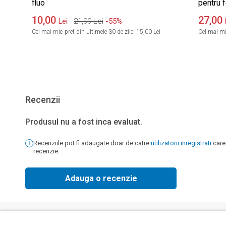
fluo
pentru f
10,00
27,00
21,99
Lei
-55%
Lei
Cel mai mic pret din ultimele 30 de zile:
15,00 Lei
Cel mai mic
Recenzii
Produsul nu a fost inca evaluat.
Recenziile pot fi adaugate doar de catre
utilizatorii inregistrati
care
recenzie.
Adauga o recenzie