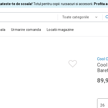
ateste-te de scoala!
Totul pentru copii: rucsacuri si accesorii.
Profita 
Toate categoriile
oala
Urmarire comanda
Locatii magazine
Cool C
Cool 
Bare
89,
26