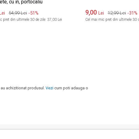
ete, cu in, portocaliu
9,00
54,99
Lei
-51%
12,99
Lei
-31%
Lei
Lei
 pret din ultimele 30 de zile:
37,00 Lei
Cel mai mic pret din ultimele 30 d
 au achizitionat produsul.
Vezi
cum poti adauga o