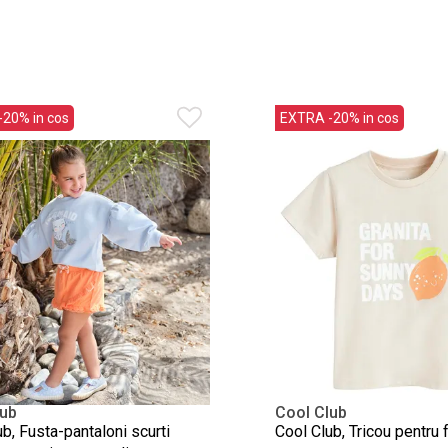
20% in cos
EXTRA -20% in cos
lub
Cool Club
b, Fusta-pantaloni scurti
Cool Club, Tricou pentru f