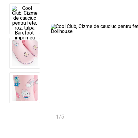
1
/
5