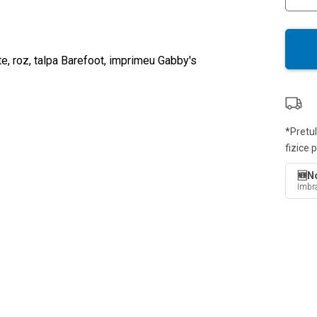
*Pretul
fizice 
🆕No
Imbra