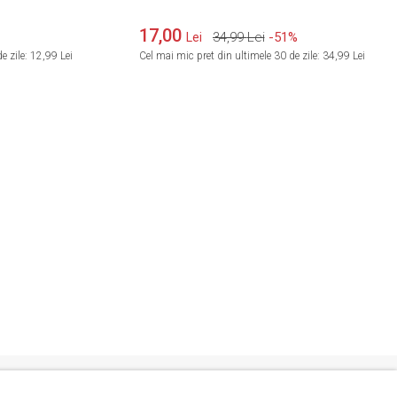
17,00
34,99
Lei
-51%
Lei
e zile:
12,99 Lei
Cel mai mic pret din ultimele 30 de zile:
34,99 Lei