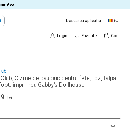
acum! >>
Descarca aplicatia
RO
Login
Favorite
Cos
lub
Club, Cizme de cauciuc pentru fete, roz, talpa
foot, imprimeu Gabby's Dollhouse
99
Lei