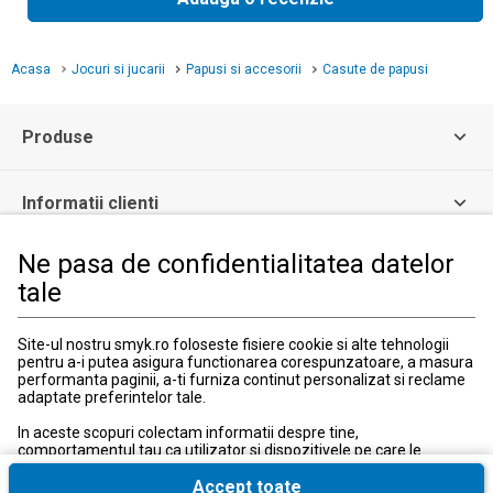
Acasa
Jocuri si jucarii
Papusi si accesorii
Casute de papusi
Produse
Informatii clienti
Ne pasa de confidentialitatea datelor
Informatii legale
tale
Serviciul Relatii Clienti
Site-ul nostru smyk.ro foloseste fisiere cookie si alte tehnologii
pentru a-i putea asigura functionarea corespunzatoare, a masura
Formular de contact
performanta paginii, a-ti furniza continut personalizat si reclame
031 40 50 900
adaptate preferintelor tale.
Program:
Luni-vineri: 10:00-18:00
In aceste scopuri colectam informatii despre tine,
comportamentul tau ca utilizator si dispozitivele pe care le
utilizezi, inclusiv cele necesare pentru functionarea
corespunzatoare a site-ului smyk.ro. Aceste fisiere cookie
Accept toate