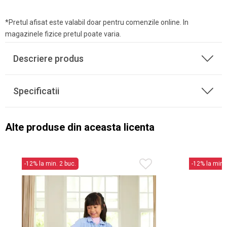
*Pretul afisat este valabil doar pentru comenzile online. In
magazinele fizice pretul poate varia.
Descriere produs
Specificatii
Alte produse din aceasta licenta
-12% la min. 2 buc.
-12% la min. 