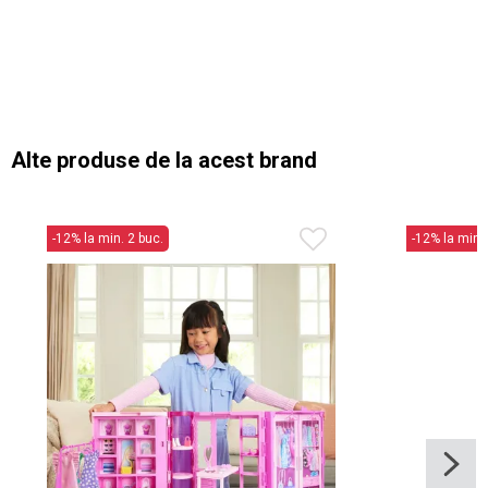
Alte produse de la acest brand
-12% la min. 2 buc.
-12% la min. 