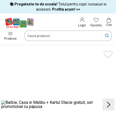
📚 Pregateste-te de scoala!
Totul pentru copii: rucsacuri si
Tara si limba
accesorii.
Profita acum! >>
Cos
Alege tara si treci la cumparaturi
Favorite
Login
România (Romania)
Produse
Livram comenzile tale in tara selectata.
Limba
Română
Dupa schimbarea tarii, unele produse pot fi eliminate din cos
Confirma