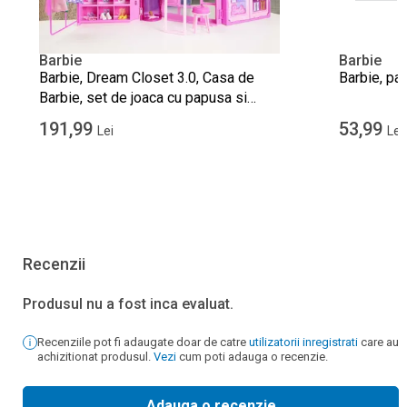
Barbie
Barbie
Barbie, Dream Closet 3.0, Casa de
Barbie, pa
Barbie, set de joaca cu papusa si
accesorii
191,99
53,99
Lei
Lei
Recenzii
Produsul nu a fost inca evaluat.
Recenziile pot fi adaugate doar de catre
utilizatorii inregistrati
care au
achizitionat produsul.
Vezi
cum poti adauga o recenzie.
Adauga o recenzie