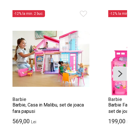
-12% la min. 2 buc.
-12% la min. 
Barbie
Barbie
Barbie, Casa in Malibu, set de joaca
Barbie Fas
fara papusi
set de joa
569,00
199,00
Lei
L