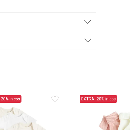
20% in cos
EXTRA -20% in cos