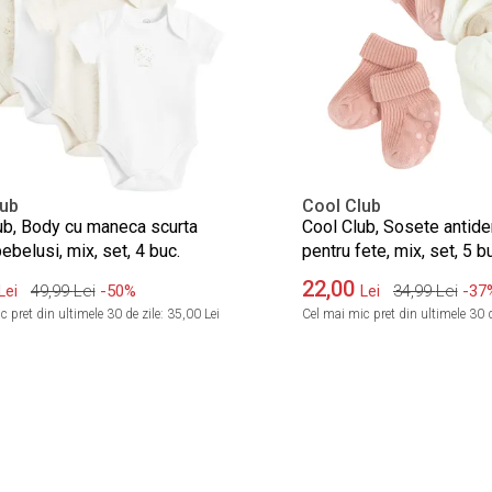
lub
Cool Club
ub, Body cu maneca scurta
Cool Club, Sosete antide
ebelusi, mix, set, 4 buc.
pentru fete, mix, set, 5 b
22,00
49,99
Lei
-50%
34,99
Lei
-37
Lei
Lei
 pret din ultimele 30 de zile:
35,00 Lei
Cel mai mic pret din ultimele 30 d