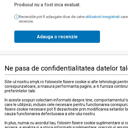
Produsul nu a fost inca evaluat.
Recenziile pot fi adaugate doar de catre
utilizatorii inregistrati
care
recenzie.
Adauga o recenzie
Ne pasa de confidentialitatea datelor ta
Produse
Informati
Imbracaminte, incaltaminte si accesorii
Contact
Site-ul nostru smyk.ro foloseste fisiere cookie si alte tehnologii pent
corespunzatoare, a masura performanta paginii, a-ti furniza continu
Mama si copilul
Informatii
preferintelor tale.
Jucarii si jocuri
Suport
In aceste scopuri colectam informatii despre tine, comportamentul tau 
Promotii
Card de fid
care le utilizezi, inclusiv cele necesare pentru functionarea corespun
Blog smyk.com
Card Cad
fisiere cookie necesare pot fi dezactivate prin modificarea setarilor 
cauza functionarea defectuoasa a site-ului nostru.
Costuri si
Schimb si 
In plus, numai cu acordul tau, folosim fisiere cookie suplimentare si c
accesa, a analiza si a stoca informatii suplimentare, precum si anumi