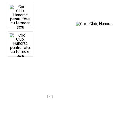
1
/
4