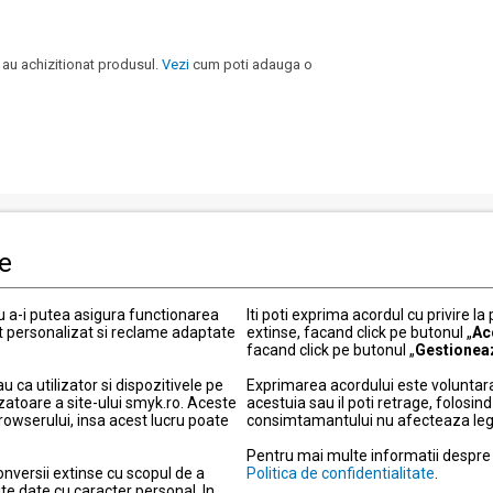
 au achizitionat produsul.
Vezi
cum poti adauga o
le
i clienti
Informatii legale
Politica de Confidentialitate
ru a-i putea asigura functionarea
Iti poti exprima acordul cu privire la
t personalizat si reclame adaptate
 actuale
extinse, facand click pe butonul „
Termeni si conditii
Ac
facand click pe butonul „
Gestionea
Politica cookies
ca utilizator si dispozitivele pe
Exprimarea acordului este voluntara
elitate
Modifica setarile de confidentia
zatoare a site-ului smyk.ro. Aceste
acestuia sau il poti retrage, folosi
ou
Informatii garantie
browserului, insa acest lucru poate
consimtamantului nu afecteaza legali
 metode de livrare
Informatii produse electronice
Pentru mai multe informatii despre d
retur
Protectia consumatorilor – A
onversii extinse cu scopul de a
Politica de confidentialitate
.
te date cu caracter personal. In