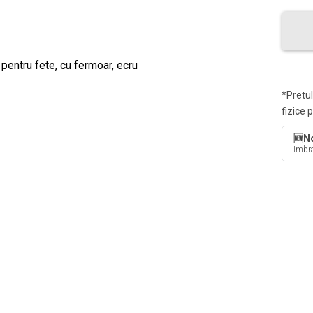
*Pretul
fizice 
🆕No
Imbra