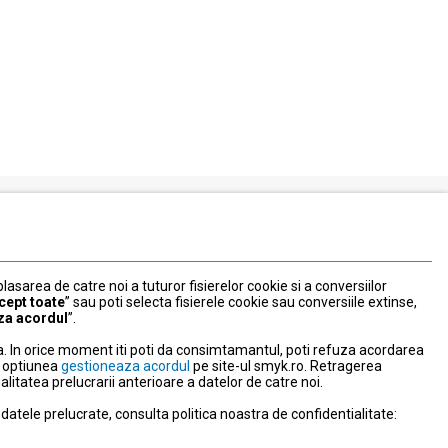
Serviciul Relatii Clienti
Formular de contact
 plasarea de catre noi a tuturor fisierelor cookie si a conversiilor
031 40 50 900
cept toate
” sau poti selecta fisierele cookie sau conversiile extinse,
Program:
za acordul
”.
Luni-vineri: 10:00-18:00
. In orice moment iti poti da consimtamantul, poti refuza acordarea
litate
nd optiunea
gestioneaza acordul
pe site-ul smyk.ro. Retragerea
tatea prelucrarii anterioare a datelor de catre noi.
atele prelucrate, consulta politica noastra de confidentialitate:
NPC