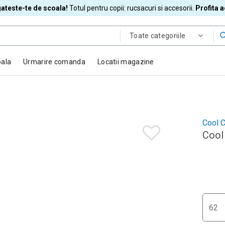
ateste-te de scoala!
Totul pentru copii: rucsacuri si accesorii.
Profita 
Toate categoriile
oala
Urmarire comanda
Locatii magazine
Cool C
Cool 
62