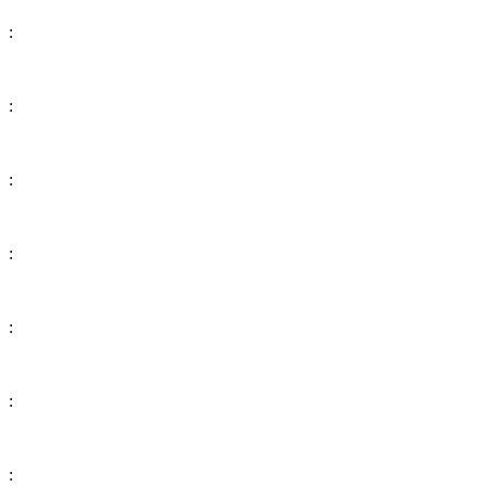
:
:
:
:
:
:
: