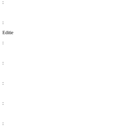
:
:
Editie
:
:
:
:
: