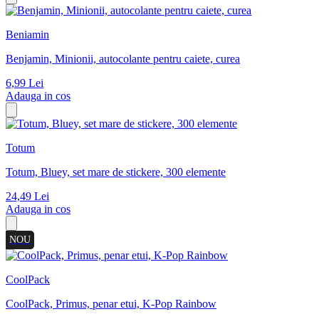
Beniamin
Benjamin, Minionii, autocolante pentru caiete, curea
6,99
Lei
Adauga in cos
Totum
Totum, Bluey, set mare de stickere, 300 elemente
24,49
Lei
Adauga in cos
NOU
CoolPack
CoolPack, Primus, penar etui, K-Pop Rainbow