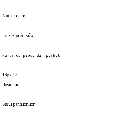
:
Numar de roti
:
Liczba nośników
:
Număr de piese din pachet
:
16px;">
:
Ilustrator
:
:
Stilul pantalonilor
:
: