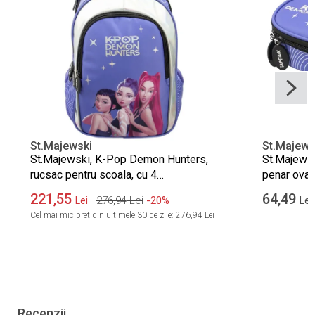
St.Majewski
St.Majews
St.Majewski, K-Pop Demon Hunters,
St.Majews
rucsac pentru scoala, cu 4
penar oval,
compartimente, Violet
221,55
64,49
276,94
Lei
-20%
Lei
Lei
Cel mai mic pret din ultimele 30 de zile:
276,94 Lei
Recenzii