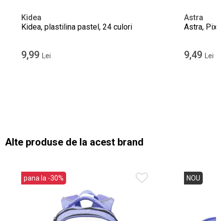
Kidea
Astra
Kidea, plastilina pastel, 24 culori
Astra, Pixe
9,99
9,49
Lei
Lei
Alte produse de la acest brand
pana la -30%
NOU