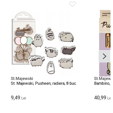
St.Majewski
St.Majews
St. Majewski, Pusheen, radiera, 8 buc.
Bambino, P
9,49
40,99
Lei
Lei