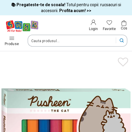
📚 Pregateste-te de scoala!
Totul pentru copii: rucsacuri si
Tara si limba
accesorii.
Profita acum! >>
Cos
Alege tara si treci la cumparaturi
Favorite
Login
România (Romania)
Produse
Livram comenzile tale in tara selectata.
Limba
Română
Dupa schimbarea tarii, unele produse pot fi eliminate din cos
Confirma