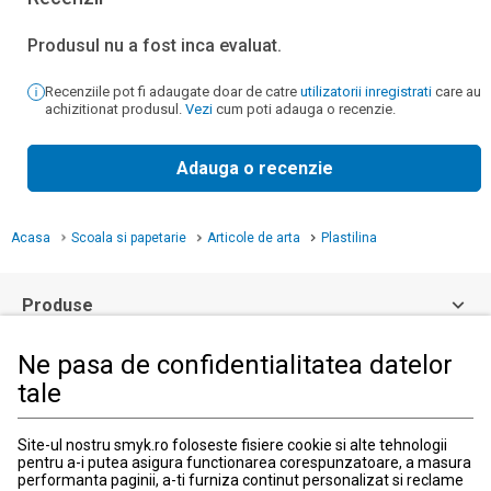
Produsul nu a fost inca evaluat.
Recenziile pot fi adaugate doar de catre
utilizatorii inregistrati
care au
achizitionat produsul.
Vezi
cum poti adauga o recenzie.
Adauga o recenzie
Acasa
Scoala si papetarie
Articole de arta
Plastilina
Produse
Ne pasa de confidentialitatea datelor
Informatii clienti
tale
Informatii legale
Site-ul nostru smyk.ro foloseste fisiere cookie si alte tehnologii
pentru a-i putea asigura functionarea corespunzatoare, a masura
performanta paginii, a-ti furniza continut personalizat si reclame