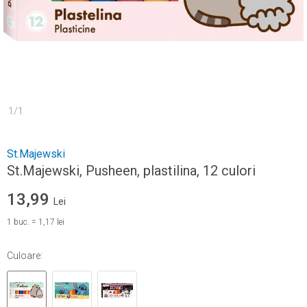
1
/
1
St.Majewski
St.Majewski, Pusheen, plastilina, 12 culori
13,99
Lei
1
buc.
=
1,17 lei
Culoare
: