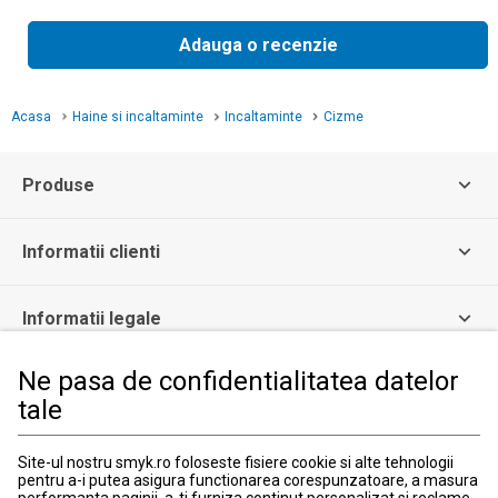
Adauga o recenzie
Acasa
Haine si incaltaminte
Incaltaminte
Cizme
Produse
Informatii clienti
Informatii legale
Ne pasa de confidentialitatea datelor
Serviciul Relatii Clienti
tale
Formular de contact
031 40 50 900
Program:
Site-ul nostru smyk.ro foloseste fisiere cookie si alte tehnologii
Luni-vineri: 10:00-18:00
pentru a-i putea asigura functionarea corespunzatoare, a masura