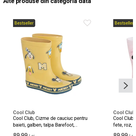
Alte produse din categoria data
Bestseller
Bestseller
Cool Club
Cool Club
Cool Club, Cizme de cauciuc pentru
Cool Club,
baieti, galben, talpa Barefoot,
fete, roz, 
imprimeu Mickey Mouse
Mickey M
89,99
89,99