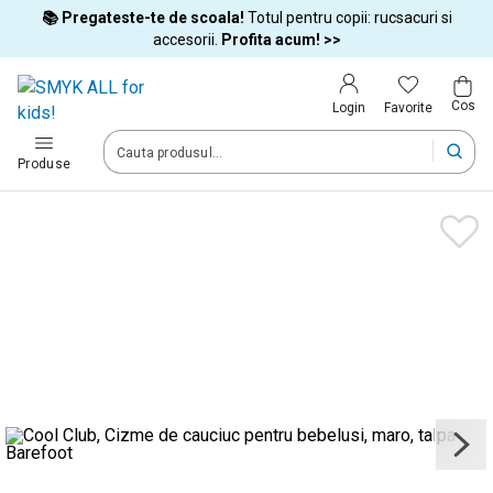
📚 Pregateste-te de scoala!
Totul pentru copii: rucsacuri si
Tara si limba
accesorii.
Profita acum! >>
Cos
Alege tara si treci la cumparaturi
Favorite
Login
România (Romania)
Produse
Livram comenzile tale in tara selectata.
Limba
Română
Dupa schimbarea tarii, unele produse pot fi eliminate din cos
Confirma