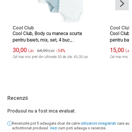
Cool Club
Cool Club
Cool Club, Body cu maneca scurta
Cool Club,
pentru baieti, mix, set, 4 buc.,
pentru baie
imprimeu Dumbo
30,00
15,00
64,99
Lei
-54%
Lei
Lei
Cel mai mic pret din ultimele 30 de zile:
45,00 Lei
Cel mai mic pre
Recenzii
Produsul nu a fost inca evaluat.
Recenziile pot fi adaugate doar de catre
utilizatorii inregistrati
care au
achizitionat produsul.
Vezi
cum poti adauga o recenzie.